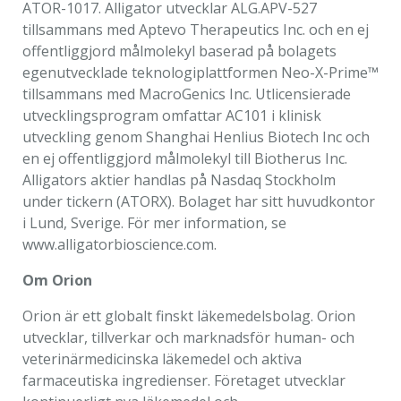
ATOR-1017. Alligator utvecklar ALG.APV-527
tillsammans med Aptevo Therapeutics Inc. och en ej
offentliggjord målmolekyl baserad på bolagets
egenutvecklade teknologiplattformen Neo-X-Prime™
tillsammans med MacroGenics Inc. Utlicensierade
utvecklingsprogram omfattar AC101 i klinisk
utveckling genom Shanghai Henlius Biotech Inc och
en ej offentliggjord målmolekyl till Biotherus Inc.
Alligators aktier handlas på Nasdaq Stockholm
under tickern (ATORX). Bolaget har sitt huvudkontor
i Lund, Sverige. För mer information, se
www.alligatorbioscience.com.
Om Orion
Orion är ett globalt finskt läkemedelsbolag. Orion
utvecklar, tillverkar och marknadsför human- och
veterinärmedicinska läkemedel och aktiva
farmaceutiska ingredienser. Företaget utvecklar