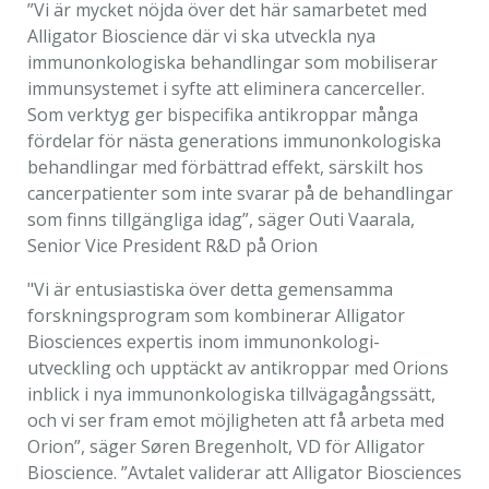
”Vi är mycket nöjda över det här samarbetet med
Alligator Bioscience där vi ska utveckla nya
immunonkologiska behandlingar som mobiliserar
immunsystemet i syfte att eliminera cancerceller.
Som verktyg ger bispecifika antikroppar många
fördelar för nästa generations immunonkologiska
behandlingar med förbättrad effekt, särskilt hos
cancerpatienter som inte svarar på de behandlingar
som finns tillgängliga idag”, säger Outi Vaarala,
Senior Vice President R&D på Orion
"Vi är entusiastiska över detta gemensamma
forskningsprogram som kombinerar Alligator
Biosciences expertis inom immunonkologi-
utveckling och upptäckt av antikroppar med Orions
inblick i nya immunonkologiska tillvägagångssätt,
och vi ser fram emot möjligheten att få arbeta med
Orion”, säger Søren Bregenholt, VD för Alligator
Bioscience. ”Avtalet validerar att Alligator Biosciences