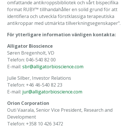
omfattande antikroppsbibliotek och vårt
bispecifika
format RUBY™
tillhandahåller en solid grund för att
identifiera och utveckla förstklassiga terapeutiska
antikroppar med utmärkta tillverkningsegenskaper".
För ytterligare information vänligen kontakta:
Alligator Bioscience
Søren Bregenholt, VD
Telefon: 046-540 82 00
E-mail:
sbr@alligatorbioscience.com
Julie Silber, Investor Relations
Telefon: +46 46-540 82 23
E-mail:
jur@alligatorbioscience.com
Orion Corporation
Outi Vaarala, Senior Vice President, Research and
Development
T
elefon: +358 10 426 3472