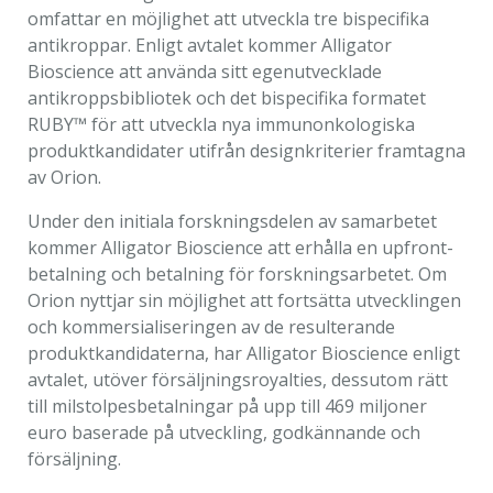
Marknadsföring
omfattar en möjlighet att utveckla tre bispecifika
Genom att dela
antikroppar. Enligt avtalet kommer Alligator
med dig av dina
Bioscience att använda sitt egenutvecklade
intressen och ditt
antikroppsbibliotek och det bispecifika formatet
beteende när du
RUBY™ för att utveckla nya immunonkologiska
surfar ökar du
produktkandidater utifrån
designkriterier framtagna
chansen att få se
av Orion.
personligt
anpassat innehåll
Under den initiala forskningsdelen av samarbetet
och erbjudanden.
kommer Alligator Bioscience att erhålla en upfront-
betalning och betalning för forskningsarbetet. Om
Orion nyttjar sin möjlighet att fortsätta utvecklingen
och kommersialiseringen av de resulterande
produktkandidaterna, har Alligator Bioscience enligt
avtalet, utöver försäljningsroyalties, dessutom rätt
till milstolpesbetalningar på upp till 469 miljoner
euro baserade på utveckling, godkännande och
försäljning.