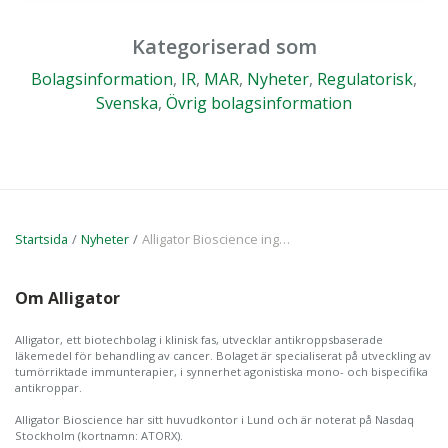
Kategoriserad som
Bolagsinformation
,
IR
,
MAR
,
Nyheter
,
Regulatorisk
,
Svenska
,
Övrig bolagsinformation
Startsida
Nyheter
Alligator Bioscience ingår immunonkologiskt forskningssamarbete och licensavtal med Orion Corporation
Om Alligator
Alligator, ett biotechbolag i klinisk fas, utvecklar antikroppsbaserade
läkemedel för behandling av cancer. Bolaget är specialiserat på utveckling av
tumörriktade immunterapier, i synnerhet agonistiska mono- och bispecifika
antikroppar.
Alligator Bioscience har sitt huvudkontor i Lund och är noterat på Nasdaq
Stockholm (kortnamn: ATORX).