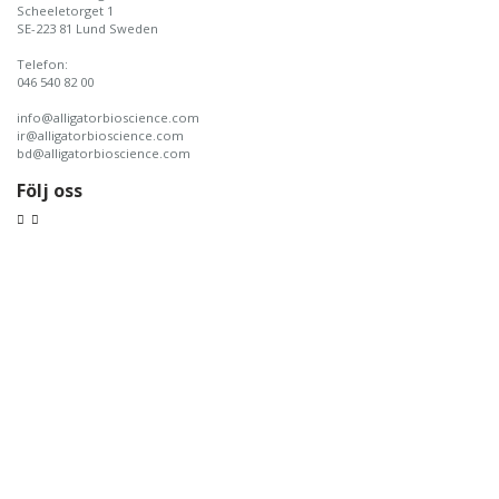
Scheeletorget 1
SE-223 81 Lund Sweden
Telefon:
046 540 82 00
info@alligatorbioscience.com
ir@alligatorbioscience.com
bd@alligatorbioscience.com
Följ oss