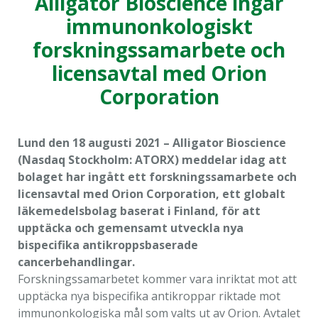
Alligator Bioscience ingår
används.
immunonkologiskt
forskningssamarbete och
Upplevelse
licensavtal med Orion
För att vår
hemsida ska
Corporation
prestera så
bra som
möjligt
Lund den 18 augusti 2021 – Alligator Bioscience
under ditt
(Nasdaq Stockholm: ATORX) meddelar idag att
besök. Om
bolaget har ingått ett forskningssamarbete och
du nekar de
licensavtal med Orion Corporation, ett globalt
här kakorna
läkemedelsbolag baserat i Finland, för att
kommer viss
upptäcka och gemensamt utveckla nya
funktionalitet
bispecifika antikroppsbaserade
att försvinna
cancerbehandlingar.
från
hemsidan.
Forskningssamarbetet kommer vara inriktat mot att
upptäcka nya bispecifika antikroppar riktade mot
immunonkologiska mål som valts ut av Orion. Avtalet