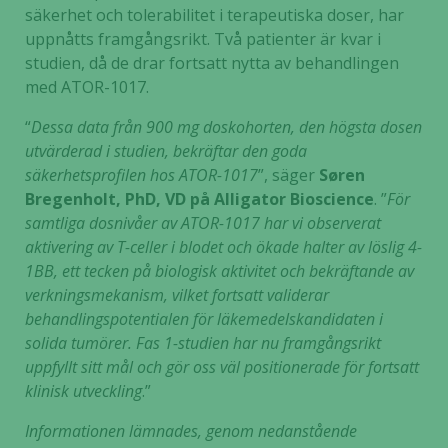
säkerhet och tolerabilitet i terapeutiska doser, har
uppnåtts framgångsrikt. Två patienter är kvar i
studien, då de drar fortsatt nytta av behandlingen
med ATOR-1017.
“
Dessa data från 900 mg doskohorten, den högsta dosen
utvärderad i studien, bekräftar den goda
säkerhetsprofilen hos ATOR-1017
”, säger
Søren
Bregenholt, PhD, VD på Alligator Bioscience
. ”
För
samtliga dosnivåer av ATOR-1017 har vi observerat
aktivering av T-celler i blodet och ökade halter av löslig 4-
1BB, ett tecken på biologisk aktivitet och bekräftande av
verkningsmekanism, vilket fortsatt validerar
behandlingspotentialen för läkemedelskandidaten i
solida tumörer. Fas 1-studien har nu framgångsrikt
uppfyllt sitt mål och gör oss väl positionerade för fortsatt
klinisk utveckling
.”
Informationen lämnades, genom nedanstående