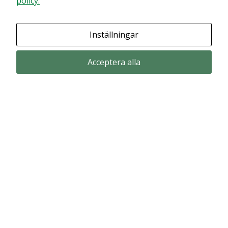
policy.
Granska dina inställningar
Inställningar
Acceptera alla
Prenumerera via email
Prenumerera för att får våra pressmeddelande och rapporter via email
from Alligator Bioscience.
Prenumerera
© Copyright 2024 – Alligator Bioscience AB
Privacy Policy
|
Use of Cookies
|
Change your cookie settings here
.
Disclaimer
Market data could be delayed. Delivered by Modular Finance.