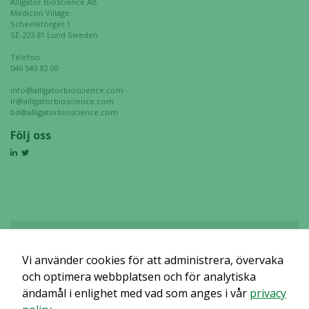
Alligator Bioscience AB
Medicon Village
Scheeletorget 1
SE-223 81 Lund Sweden
Telefon:
046 540 82 00
info@alligatorbioscience.com
ir@alligatorbioscience.com
bd@alligatorbioscience.com
Följ oss
Vi använder cookies för att administrera, övervaka
Det verkar som om dina inställningar hindrar dig från att se detta
innehållet. Med största sannolikhet är det för att du har Upplevelse
och optimera webbplatsen och för analytiska
avstängt.
ändamål i enlighet med vad som anges i vår
privacy