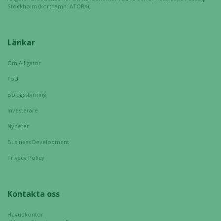
anpassat innehåll
Stockholm (kortnamn: ATORX).
och erbjudanden.
Länkar
Om Alligator
FoU
Bolagsstyrning
Investerare
Nyheter
Business Development
Privacy Policy
Kontakta oss
Huvudkontor