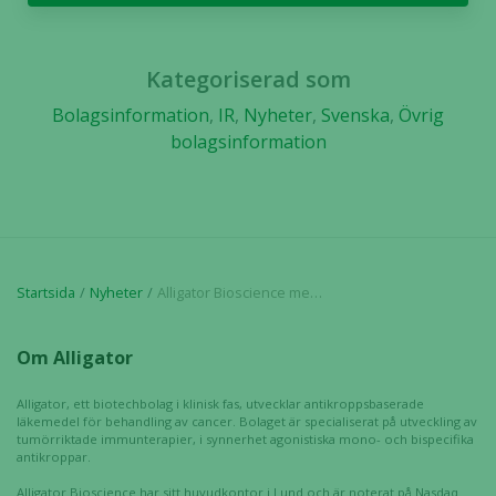
möjligt
under ditt
besök. Om
Kategoriserad som
du nekar de
Bolagsinformation
,
IR
,
Nyheter
,
Svenska
,
Övrig
här kakorna
bolagsinformation
kommer viss
funktionalitet
att försvinna
från
hemsidan.
Startsida
Nyheter
Alligator Bioscience meddelar positiva säkerhetsdata från 900 mg doskohorten i doseskaleringsstudien med ATOR-1017 hos patienter med spridd solid cancer
Marknadsföring
Genom att dela
Om Alligator
med dig av dina
intressen och ditt
Alligator, ett biotechbolag i klinisk fas, utvecklar antikroppsbaserade
beteende när du
läkemedel för behandling av cancer. Bolaget är specialiserat på utveckling av
surfar ökar du
tumörriktade immunterapier, i synnerhet agonistiska mono- och bispecifika
antikroppar.
chansen att få se
personligt
Alligator Bioscience har sitt huvudkontor i Lund och är noterat på Nasdaq