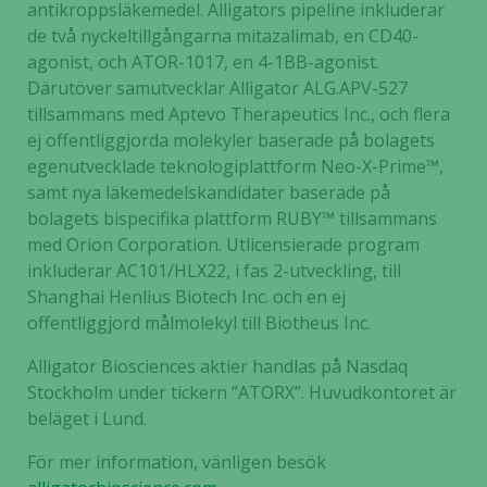
antikroppsläkemedel. Alligators pipeline inkluderar
de två nyckeltillgångarna mitazalimab, en CD40-
agonist, och ATOR-1017, en 4-1BB-agonist.
Därutöver samutvecklar Alligator ALG.APV-527
tillsammans med Aptevo Therapeutics Inc., och flera
ej offentliggjorda molekyler baserade på bolagets
egenutvecklade teknologiplattform Neo-X-Prime™,
samt nya läkemedelskandidater baserade på
bolagets bispecifika plattform RUBY™ tillsammans
med Orion Corporation. Utlicensierade program
inkluderar AC101/HLX22, i fas 2-utveckling, till
Nödvändiga
Shanghai Henlius Biotech Inc. och en ej
Dessa kakor
offentliggjord målmolekyl till Biotheus Inc.
går inte att
välja bort. De
Alligator Biosciences aktier handlas på Nasdaq
behövs för
Stockholm under tickern ”ATORX”. Huvudkontoret är
att hemsidan
beläget i Lund.
över huvud
taget ska
För mer information, vänligen besök
fungera.