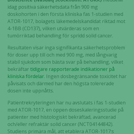
idag positiva säkerhetsdata från 900 mg
doskohorten i den första kliniska fas 1-studien med
ATOR-1017, bolagets läkemedelskandidat riktad mot
4-1BB (CD137), vilken utvärderas som en
tumörriktad behandling för spridd solid cancer.
Resultaten visar inga signifikanta säkerhetsproblem
för doser upp till och med 900 mg, med långvarig
stabil sjukdom som bästa svar på behandling, vilket
bekräftar
tidigare rapporterade indikationer på
kliniska fördelar
. Ingen dosbegränsande toxicitet har
påvisats och därmed har den högsta tolererade
dosen inte uppnåtts.
Patientrekryteringen har nu avslutats i fas 1-studien
med ATOR-1017, en öppen doseskaleringsstudie på
patienter med histologiskt bekräftad, avancerad
och/eller refraktär solid cancer (NCT04144842).
Studiens primära mål, att etablera ATOR-1017:s