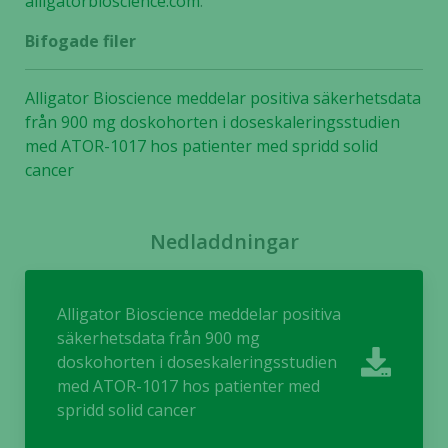
alligatorbioscience.com
.
Bifogade filer
Statistik
För att vi ska
Alligator Bioscience meddelar positiva säkerhetsdata
kunna
från 900 mg doskohorten i doseskaleringsstudien
förbättra
med ATOR-1017 hos patienter med spridd solid
hemsidans
cancer
funktionalitet
och
uppbyggnad,
Nedladdningar
baserat på
hur hemsidan
används.
Alligator Bioscience meddelar positiva
säkerhetsdata från 900 mg
Upplevelse
doskohorten i doseskaleringsstudien
För att vår
med ATOR-1017 hos patienter med
hemsida ska
spridd solid cancer
prestera så
bra som