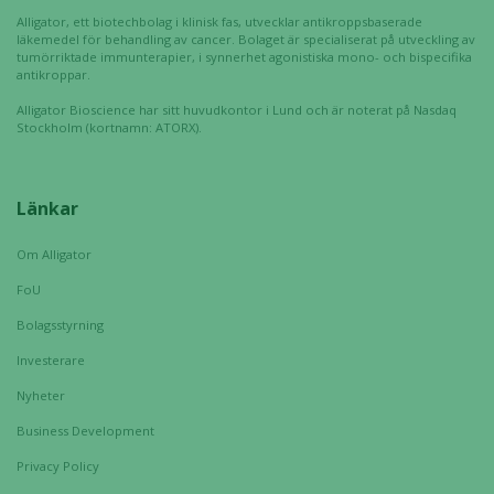
Alligator, ett biotechbolag i klinisk fas, utvecklar antikroppsbaserade
läkemedel för behandling av cancer. Bolaget är specialiserat på utveckling av
tumörriktade immunterapier, i synnerhet agonistiska mono- och bispecifika
antikroppar.
Alligator Bioscience har sitt huvudkontor i Lund och är noterat på Nasdaq
Stockholm (kortnamn: ATORX).
Länkar
Om Alligator
FoU
Bolagsstyrning
Investerare
Nyheter
Business Development
Privacy Policy