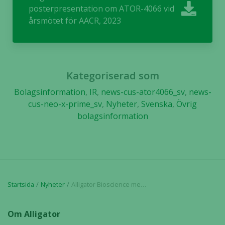
posterpresentation om ATOR-4066 vid
från
årsmötet för AACR, 2023
hemsidan.
Marknadsföring
Genom att dela
Kategoriserad som
med dig av dina
intressen och ditt
Bolagsinformation
,
IR
,
news-cus-ator4066_sv
,
news-
beteende när du
cus-neo-x-prime_sv
,
Nyheter
,
Svenska
,
Övrig
surfar ökar du
bolagsinformation
chansen att få se
personligt
anpassat innehåll
och erbjudanden.
Startsida
Nyheter
Alligator Bioscience meddelar posterpresentation om ATOR-4066 vid årsmötet för AACR, 2023
Om Alligator