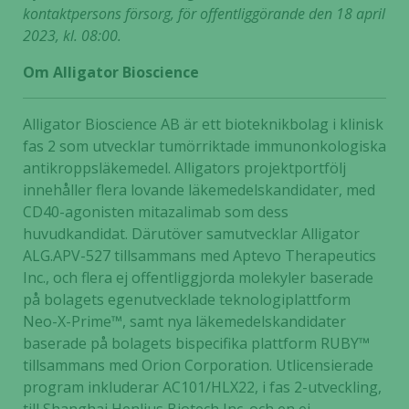
kontaktpersons försorg, för offentliggörande den 18 april
2023, kl. 08:00.
Om Alligator Bioscience
Nödvändiga
Dessa kakor
Alligator Bioscience AB är ett bioteknikbolag i klinisk
går inte att
fas 2 som utvecklar tumörriktade immunonkologiska
välja bort. De
behövs för
antikroppsläkemedel. Alligators projektportfölj
att hemsidan
innehåller flera lovande läkemedelskandidater, med
över huvud
CD40-agonisten mitazalimab som dess
taget ska
huvudkandidat. Därutöver samutvecklar Alligator
fungera.
ALG.APV-527 tillsammans med Aptevo Therapeutics
Inc., och flera ej offentliggjorda molekyler baserade
på bolagets egenutvecklade teknologiplattform
Statistik
Neo-X-Prime™, samt nya läkemedelskandidater
För att vi ska
baserade på bolagets bispecifika plattform RUBY™
kunna
tillsammans med Orion Corporation. Utlicensierade
förbättra
program inkluderar AC101/HLX22, i fas 2-utveckling,
hemsidans