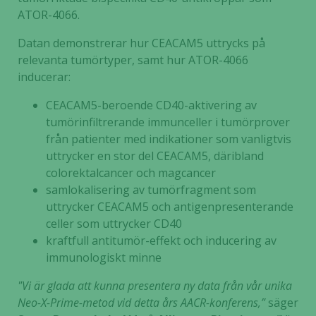
ATOR-4066.
Datan demonstrerar hur CEACAM5 uttrycks på
relevanta tumörtyper, samt hur ATOR-4066
inducerar:
CEACAM5-beroende CD40-aktivering av
tumörinfiltrerande immunceller i tumörprover
från patienter med indikationer som vanligtvis
uttrycker en stor del CEACAM5, däribland
colorektalcancer och magcancer
samlokalisering av tumörfragment som
uttrycker CEACAM5 och antigenpresenterande
celler som uttrycker CD40
kraftfull antitumör-effekt och inducering av
immunologiskt minne
"Vi är glada att kunna presentera ny data från vår unika
Neo-X-Prime-metod vid detta års AACR-konferens,”
säger