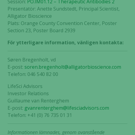
Session:
PO.IM01.12 – Therapeutic Antibodies 2
Presentatör: Anette Sundstedt, Principal Scientist,
Alligator Bioscience
Plats: Orange County Convention Center, Poster
Section 23, Poster Board 2939
För ytterligare information, vänligen kontakta:
Søren Bregenholt, vd
E-post:
soren.bregenholt@alligatorbioscience.com
Telefon: 046 540 82 00
LifeSci Advisors
Investor Relations
Guillaume van Renterghem
E-post:
gvanrenterghem@lifesciadvisors.com
Telefon: +41 (0) 76 735 01 31
Informationen lämnades, genom ovanstående