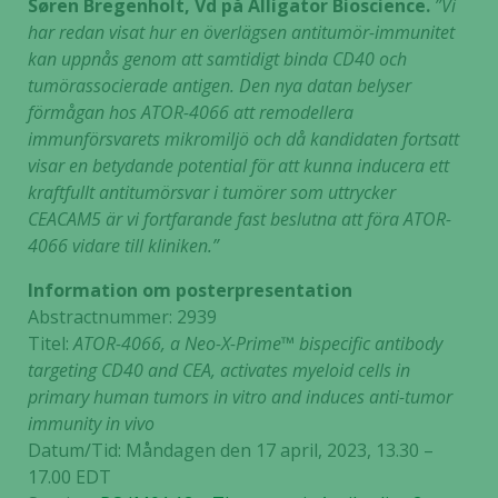
Søren Bregenholt, Vd på Alligator Bioscience.
”Vi
har redan visat hur en överlägsen antitumör-immunitet
kan uppnås genom att samtidigt binda CD40 och
tumörassocierade antigen. Den nya datan belyser
förmågan hos ATOR-4066 att remodellera
immunförsvarets mikromiljö och då kandidaten fortsatt
visar en betydande potential för att kunna inducera ett
kraftfullt antitumörsvar i tumörer som uttrycker
CEACAM5 är vi fortfarande fast beslutna att föra ATOR-
4066 vidare till kliniken.”
Information om posterpresentation
Abstractnummer: 2939
Titel:
ATOR-4066, a Neo-X-Prime™ bispecific antibody
targeting CD40 and CEA, activates myeloid cells in
primary human tumors in vitro and induces anti-tumor
immunity in vivo
Datum/Tid: Måndagen den 17 april, 2023, 13.30 –
17.00 EDT