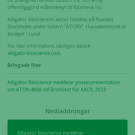
till Shanghai Henlius Biotech Inc. och en ej
funktionalitet
offentliggjord målmolekyl till Biotheus Inc.
och
uppbyggnad,
Alligator Biosciences aktier handlas på Nasdaq
baserat på
Stockholm under tickern ”ATORX”. Huvudkontoret är
hur hemsidan
beläget i Lund.
används.
För mer information, vänligen besök
alligatorbioscience.com
.
Upplevelse
För att vår
Bifogade filer
hemsida ska
prestera så
bra som
Alligator Bioscience meddelar posterpresentation
möjligt
om ATOR-4066 vid årsmötet för AACR, 2023
under ditt
besök. Om
du nekar de
Nedladdningar
här kakorna
kommer viss
funktionalitet
Alligator Bioscience meddelar
att försvinna