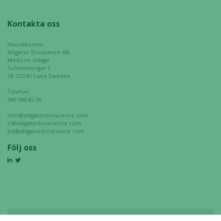
Kontakta oss
Huvudkontor
Alligator Bioscience AB
Medicon Village
Scheeletorget 1
SE-223 81 Lund Sweden
Telefon:
046 540 82 00
info@alligatorbioscience.com
ir@alligatorbioscience.com
bd@alligatorbioscience.com
Följ oss