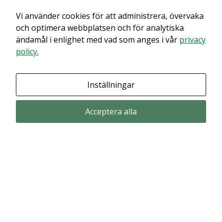
Vi använder cookies för att administrera, övervaka
Det verkar som om dina inställningar hindrar dig från att se detta
innehållet. Med största sannolikhet är det för att du har Upplevelse
och optimera webbplatsen och för analytiska
avstängt.
ändamål i enlighet med vad som anges i vår
privacy
policy.
Granska dina inställningar
Inställningar
Acceptera alla
Prenumerera via email
Prenumerera för att får våra pressmeddelande och rapporter via email
from Alligator Bioscience.
Prenumerera