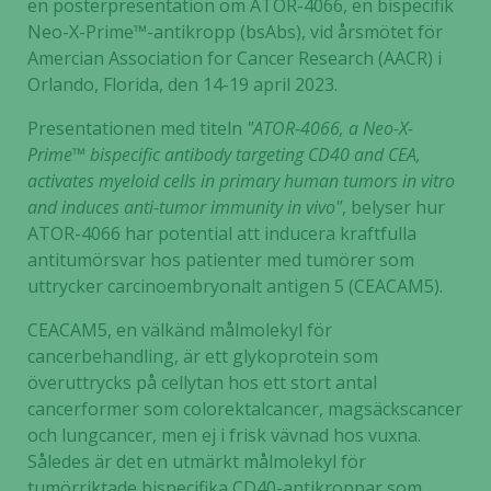
en posterpresentation om ATOR-4066, en bispecifik
Neo-X-Prime™-antikropp (bsAbs), vid årsmötet för
Amercian Association for Cancer Research (AACR) i
Orlando, Florida, den 14-19 april 2023.
Presentationen med titeln
"ATOR-4066, a Neo-X-
Prime™ bispecific antibody targeting CD40 and CEA,
activates myeloid cells in primary human tumors in vitro
and induces anti-tumor immunity in vivo"
, belyser hur
ATOR-4066 har potential att inducera kraftfulla
antitumörsvar hos patienter med tumörer som
uttrycker carcinoembryonalt antigen 5 (CEACAM5).
CEACAM5, en välkänd målmolekyl för
cancerbehandling, är ett glykoprotein som
överuttrycks på cellytan hos ett stort antal
cancerformer som colorektalcancer, magsäckscancer
och lungcancer, men ej i frisk vävnad hos vuxna.
Således är det en utmärkt målmolekyl för
tumörriktade bispecifika CD40-antikroppar som