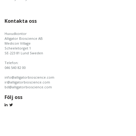
Kontakta oss
Huvudkontor
Alligator Bioscience AB
Medicon Village
Scheeletorget 1
SE-223 81 Lund Sweden
Telefon:
046 540 82 00
info@alligatorbioscience.com
ir@alligatorbioscience.com
bd@alligatorbioscience.com
Följ oss