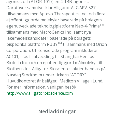
agonist, och ATOR-1017, en 4-1BB-agonist.
Därutöver samutvecklar Alligator ALG.APV-527
tillsammans med Aptevo Therapeutics Inc., och flera
ej offentliggjorda molekyler baserade på bolagets
TM
egenutvecklade teknologiplattform Neo-X-Prime
tillsammans med MacroGenics Inc., samt nya
läkemedelskandidater baserade på bolagets
TM
bispecifika plattform RUBY
tillsammans med Orion
Corporation. Utlicensierade program inkluderar
AC101, i fas II-utveckling, till Shanghai Henlius
Biotech Inc. och en ej offentliggjord målmolekyl till
Biotheus Inc. Alligator Biosciences aktier handlas på
Nasdaq Stockholm under tickern ”ATORX”.
Huvudkontoret är beläget i Medicon Village i Lund.
För mer information, vänligen besök
http://www.alligatorbioscience.com
.
Nedladdningar