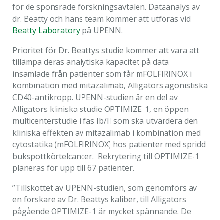
för de sponsrade forskningsavtalen. Dataanalys av
dr. Beatty och hans team kommer att utföras vid
Beatty Laboratory
på UPENN.
Prioritet för Dr. Beattys studie kommer att vara att
tillämpa deras analytiska kapacitet på data
insamlade från patienter som får mFOLFIRINOX i
kombination med mitazalimab, Alligators agonistiska
CD40-antikropp. UPENN-studien är en del av
Alligators kliniska studie OPTIMIZE-1, en öppen
multicenterstudie i fas Ib/II som ska utvärdera den
kliniska effekten av mitazalimab i kombination med
cytostatika (mFOLFIRINOX) hos patienter med spridd
bukspottkörtelcancer. Rekrytering till OPTIMIZE-1
planeras för
upp till 67 patienter.
”Tillskottet av UPENN-studien, som genomförs av
en forskare av Dr. Beattys kaliber, till Alligators
pågående OPTIMIZE-1 är mycket spännande. De