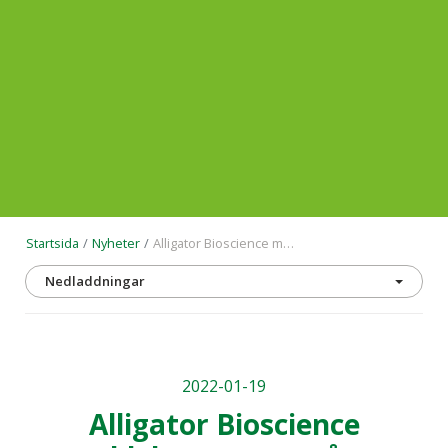
Startsida
Nyheter
Alligator Bioscience meddelar starten på ett sponsrat forskningsavtal med University of Pennsylvania under ledning av Dr. Gregory Beatty
Nedladdningar
2022-01-19
Alligator Bioscience