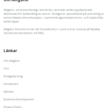
Alligator, ett biotechbolag i klinisk fas, utvecklar antikroppsbaserade
läkemedel för behandling av cancer. Bolaget är specialiserat på utveckling av
tumörriktade immunterapier, i synnerhet agonistiska mono- och bispecifika
antikroppar.
Alligator Bioscience har sitt huvudkontor i Lund och är noterat på Nasdaq
Stockholm (kortnamn: ATORX).
Länkar
Om Alligator
FoU
Bolagsstyrning
Investerare
Nyheter
Business Development
Privacy Policy