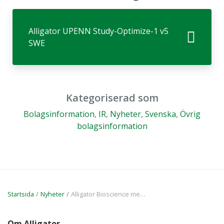
Alligator UPENN Study-Optimize-1 v5
SWE
Kategoriserad som
Bolagsinformation
,
IR
,
Nyheter
,
Svenska
,
Övrig
bolagsinformation
Startsida
Nyheter
Alligator Bioscience meddelar starten på ett sponsrat forskningsavtal med University of Pennsylvania under ledning av Dr. Gregory Beatty
Om Alligator