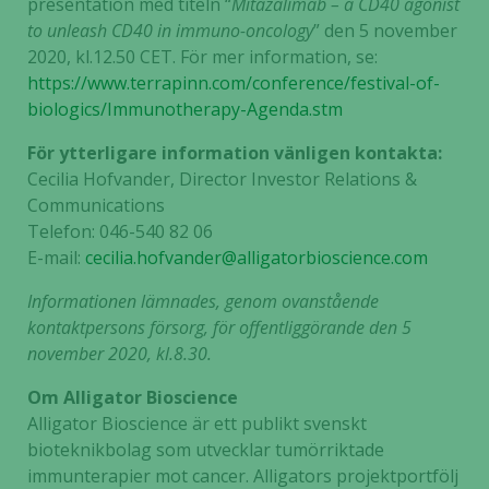
presentation med titeln “
Mitazalimab – a CD40 agonist
to unleash CD40 in immuno-oncology
” den 5 november
2020, kl.12.50 CET. För mer information, se:
https://www.terrapinn.com/conference/festival-of-
biologics/Immunotherapy-Agenda.stm
För ytterligare information vänligen kontakta:
Cecilia Hofvander, Director Investor Relations &
Communications
Telefon: 046-540 82 06
E-mail:
cecilia.hofvander@alligatorbioscience.com
Informationen lämnades, genom ovanstående
kontaktpersons försorg, för offentliggörande den 5
november 2020, kl.8.30.
Om Alligator Bioscience
Alligator Bioscience är ett publikt svenskt
bioteknikbolag som utvecklar tumörriktade
immunterapier mot cancer. Alligators projektportfölj