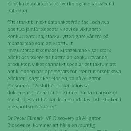
kliniska biomarkörsdata verkningsmekanismen i
patienter.
”Ett starkt kliniskt datapaket från fas I och nya
positiva jämförelsedata visavi de viktigaste
konkurrenterna, stärker ytterligare vår tro på
mitazalimab som ett kraftfullt
immunterapiläkemedel. Mitazalimab visar stark
effekt och tolereras bättre än konkurrerande
produkter, vilket sannolikt speglar det faktum att
antikroppen har optimerats för mer tumörselektiva
effekter”, säger Per Norlén, vd på Alligator
Bioscience. "Vi slutför nu den kliniska
dokumentationen för att kunna lämna in ansökan
om studiestart för den kommande fas Ib/II-studien i
bukspottkörtelcancer".
Dr Peter Ellmark, VP Discovery på Alligator
Bioscience, kommer att hålla en muntlig