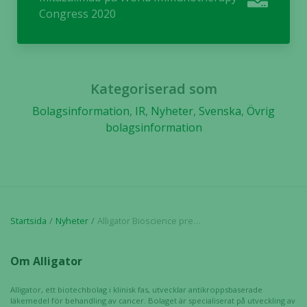
och
Congress 2020
uppbyggnad,
baserat på
hur hemsidan
används.
Kategoriserad som
Upplevelse
Bolagsinformation
,
IR
,
Nyheter
,
Svenska
,
Övrig
För att vår
bolagsinformation
hemsida ska
prestera så
bra som
möjligt
under ditt
besök. Om
Startsida
Nyheter
Alligator Bioscience presenterar mitazalimab på World Immunotherapy Congress 2020
du nekar de
här kakorna
Om Alligator
kommer viss
funktionalitet
att försvinna
Alligator, ett biotechbolag i klinisk fas, utvecklar antikroppsbaserade
läkemedel för behandling av cancer. Bolaget är specialiserat på utveckling av
från