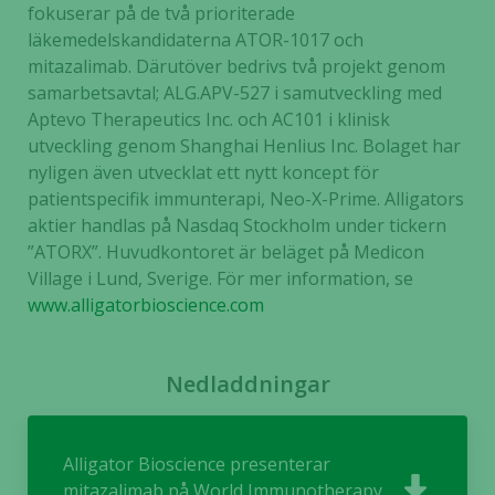
fokuserar på de två prioriterade
läkemedelskandidaterna ATOR-1017 och
mitazalimab. Därutöver bedrivs två projekt genom
Nödvändiga
samarbetsavtal; ALG.APV-527 i samutveckling med
Dessa kakor
Aptevo Therapeutics Inc. och AC101 i klinisk
går inte att
utveckling genom Shanghai Henlius Inc. Bolaget har
välja bort. De
nyligen även utvecklat ett nytt koncept för
behövs för
patientspecifik immunterapi, Neo-X-Prime. Alligators
att hemsidan
över huvud
aktier handlas på Nasdaq Stockholm under tickern
taget ska
”ATORX”. Huvudkontoret är beläget på Medicon
fungera.
Village i Lund, Sverige. För mer information, se
www.alligatorbioscience.com
Statistik
För att vi ska
Nedladdningar
kunna
förbättra
hemsidans
Alligator Bioscience presenterar
funktionalitet
mitazalimab på World Immunotherapy