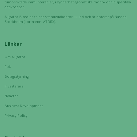
tumörriktade immunterapier, i synnerhet agonistiska mono- och bispecifika
hemsidan.
antikroppar.
Alligator Bioscience har sitt huvudkontor i Lund och är noterat på Nasdaq
Stockholm (kortnamn: ATORX).
Marknadsföring
Genom att dela
med dig av dina
Länkar
intressen och ditt
beteende när du
Om Alligator
surfar ökar du
FoU
chansen att få se
personligt
Bolagsstyrning
anpassat innehåll
Investerare
och erbjudanden.
Nyheter
Business Development
Privacy Policy