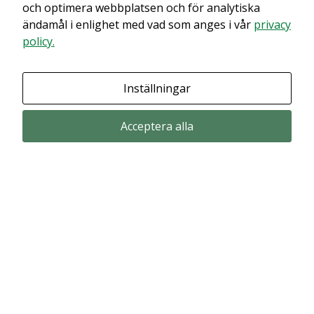
innehållet. Med största sannolikhet är det för att du har Upplevelse
och optimera webbplatsen och för analytiska
avstängt.
ändamål i enlighet med vad som anges i vår
privacy
policy.
Granska dina inställningar
Inställningar
Acceptera alla
Prenumerera via email
Prenumerera för att får våra pressmeddelande och rapporter via email
from Alligator Bioscience.
Prenumerera