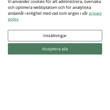
Vi använder cookies för att administrera, övervaka
och optimera webbplatsen och för analytiska
ändamål i enlighet med vad som anges i vår
privacy
policy.
Inställningar
Acceptera alla
Prenumerera via email
Prenumerera för att får våra pressmeddelande och rapporter via email
from Alligator Bioscience.
Prenumerera