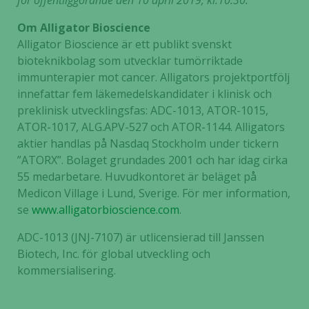
för offentliggörande den 10 april 2019, kl.10.30.
Om Alligator Bioscience
Alligator Bioscience är ett publikt svenskt
Nödvändiga
bioteknikbolag som utvecklar tumörriktade
Dessa kakor
immunterapier mot cancer. Alligators projektportfölj
går inte att
innefattar fem läkemedelskandidater i klinisk och
välja bort. De
preklinisk utvecklingsfas: ADC-1013, ATOR-1015,
behövs för
ATOR-1017, ALG.APV-527 och ATOR-1144. Alligators
att hemsidan
aktier handlas på Nasdaq Stockholm under tickern
över huvud
”ATORX”. Bolaget grundades 2001 och har idag cirka
taget ska
55 medarbetare. Huvudkontoret är beläget på
fungera.
Medicon Village i Lund, Sverige. För mer informatio
n,
se
www.alligatorbioscience.com
.
Statistik
ADC-1013 (JNJ-7107) är utlicensierad till Janssen
För att vi ska
Biotech, Inc. för global utveckling och
kunna
kommersialisering.
förbättra
hemsidans
funktionalitet