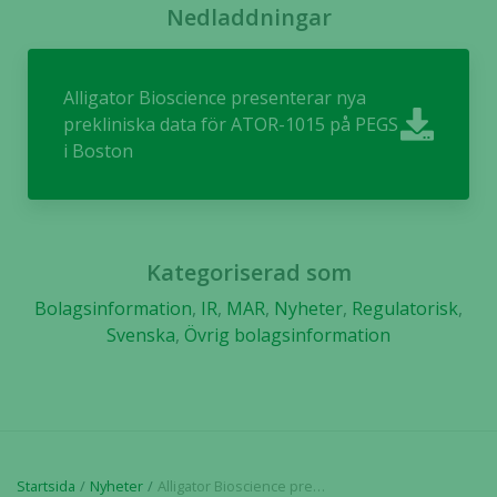
och
Nedladdningar
uppbyggnad,
baserat på
hur hemsidan
Alligator Bioscience presenterar nya
används.
prekliniska data för ATOR-1015 på PEGS
i Boston
Upplevelse
För att vår
hemsida ska
prestera så
Kategoriserad som
bra som
Bolagsinformation
,
IR
,
MAR
,
Nyheter
,
Regulatorisk
,
möjligt
Svenska
,
Övrig bolagsinformation
under ditt
besök. Om
du nekar de
här kakorna
kommer viss
funktionalitet
att försvinna
Startsida
Nyheter
Alligator Bioscience presenterar nya prekliniska data för ATOR-1015 på PEGS i Boston