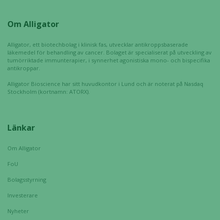
från
hemsidan.
Om Alligator
Alligator, ett biotechbolag i klinisk fas, utvecklar antikroppsbaserade
Marknadsföring
läkemedel för behandling av cancer. Bolaget är specialiserat på utveckling av
Genom att dela
tumörriktade immunterapier, i synnerhet agonistiska mono- och bispecifika
antikroppar.
med dig av dina
intressen och ditt
Alligator Bioscience har sitt huvudkontor i Lund och är noterat på Nasdaq
Stockholm (kortnamn: ATORX).
beteende när du
surfar ökar du
chansen att få se
personligt
Länkar
anpassat innehåll
och erbjudanden.
Om Alligator
FoU
Bolagsstyrning
Investerare
Nyheter