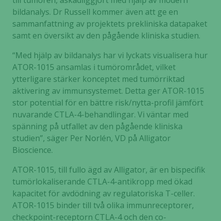
till tumören, åskådliggjort med hjälp av modern
bildanalys. Dr Russell kommer även att ge en
sammanfattning av projektets prekliniska datapaket
samt en översikt av den pågående kliniska studien.
“Med hjälp av bildanalys har vi lyckats visualisera hur
ATOR-1015 ansamlas i tumörområdet, vilket
ytterligare stärker konceptet med tumörriktad
aktivering av immunsystemet. Detta ger ATOR-1015
stor potential för en bättre risk/nytta-profil jämfört
nuvarande CTLA-4-behandlingar. Vi väntar med
spänning på utfallet av den pågående kliniska
studien”, säger Per Norlén, VD på Alligator
Bioscience.
ATOR-1015, till fullo ägd av Alligator, är en bispecifik
tumörlokaliserande CTLA-4-antikropp med ökad
kapacitet för avdödning av regulatoriska T-celler.
ATOR-1015 binder till två olika immunreceptorer,
checkpoint-receptorn CTLA-4 och den co-