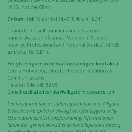
Directed CTLA-4 x OX40 Bispecific Antibody,
ATOR-
1015, into the Clinic.
Datum, tid:
10 april kl.14.40 (8:40 a.m. EDT)
Charlotte Russell kommer även delta i en
paneldiskussion på temat “Women in Science –
Inspired Professional and Personal Stories”, kl.7:25
a.m. lokal tid (EDT).
För ytterligare information vänligen kontakta:
Cecilia Hofvander, Director Investor Relations &
Communications
Telefon: 046-540 82 06
E-mail:
cecilia.hofvander@alligatorbioscience.com
Denna information är sådan information som Alligator
Bioscience AB (publ) är skyldigt att offentliggöra enligt
EU:s marknadsmissbruksförordning. Informationen
lämnades, genom ovanstående kontaktpersons försorg,