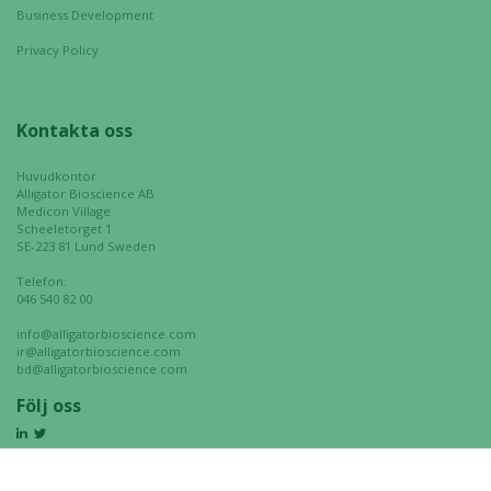
Business Development
Privacy Policy
Kontakta oss
Huvudkontor
Alligator Bioscience AB
Medicon Village
Scheeletorget 1
SE-223 81 Lund Sweden
Telefon:
046 540 82 00
info@alligatorbioscience.com
ir@alligatorbioscience.com
bd@alligatorbioscience.com
Följ oss