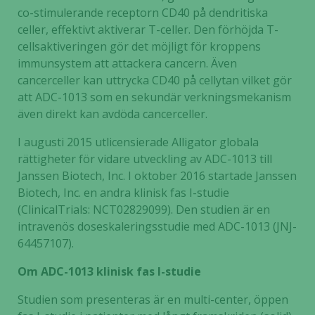
co-stimulerande receptorn CD40 på dendritiska
celler, effektivt aktiverar T-celler. Den förhöjda T-
cellsaktiveringen gör det möjligt för kroppens
immunsystem att attackera cancern. Även
cancerceller kan uttrycka CD40 på cellytan vilket gör
att ADC-1013 som en sekundär verkningsmekanism
även direkt kan avdöda cancerceller.
I augusti 2015 utlicensierade Alligator globala
rättigheter för vidare utveckling av ADC-1013 till
Janssen Biotech, Inc. I oktober 2016 startade Janssen
Biotech, Inc. en andra klinisk fas I-studie
(ClinicalTrials: NCT02829099). Den studien är en
intravenös doseskaleringsstudie med ADC-1013 (JNJ-
64457107).
Om ADC-1013 klinisk fas I-studie
Studien som presenteras är en multi-center, öppen