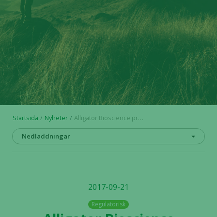
Startsida
Nyheter
Alligator Bioscience presenterar resultat från en klinisk fas I-studie (intratumoral) med ADC-1013 på SITC i november 2017
Nedladdningar
2017-09-21
Regulatorisk