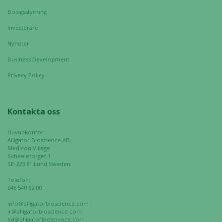
Bolagsstyrning
Investerare
Nyheter
Business Development
Privacy Policy
Kontakta oss
Huvudkontor
Alligator Bioscience AB
Medicon Village
Scheeletorget 1
SE-223 81 Lund Sweden
Telefon:
046 540 82 00
info@alligatorbioscience.com
ir@alligatorbioscience.com
bd@alligatorbioscience.com