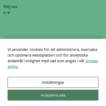
Följ oss
Vi använder cookies för att administrera, övervaka
Det verkar som om dina inställningar hindrar dig från att se detta
innehållet. Med största sannolikhet är det för att du har Upplevelse
och optimera webbplatsen och för analytiska
avstängt.
ändamål i enlighet med vad som anges i vår
privacy
policy.
Granska dina inställningar
Inställningar
Acceptera alla