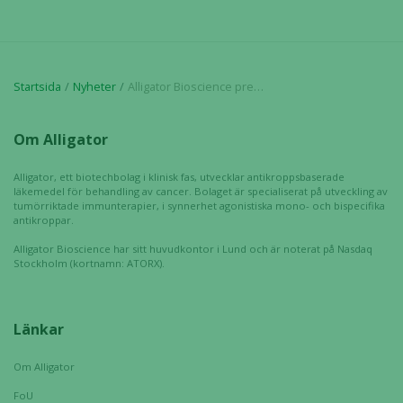
Genom att dela
med dig av dina
intressen och ditt
beteende när du
surfar ökar du
Startsida
Nyheter
Alligator Bioscience presenterar resultat från en klinisk fas I-studie (intratumoral) med ADC-1013 på SITC i november 2017
chansen att få se
personligt
Om Alligator
anpassat innehåll
och erbjudanden.
Alligator, ett biotechbolag i klinisk fas, utvecklar antikroppsbaserade
läkemedel för behandling av cancer. Bolaget är specialiserat på utveckling av
tumörriktade immunterapier, i synnerhet agonistiska mono- och bispecifika
antikroppar.
Alligator Bioscience har sitt huvudkontor i Lund och är noterat på Nasdaq
Stockholm (kortnamn: ATORX).
Länkar
Om Alligator
FoU