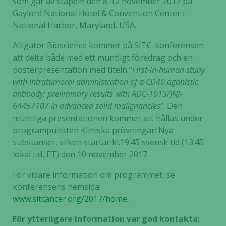
som går av stapeln den 8-12 november 2017 på
Gaylord National Hotel & Convention Center i
National Harbor, Maryland, USA.
Alligator Bioscience kommer på SITC-konferensen
att delta både med ett muntligt föredrag och en
posterpresentation med titeln “
First-in-human study
with intratumoral administration of a CD40 agonistic
antibody: preliminary results with ADC-1013/JNJ-
64457107 in advanced solid malignancies
”. Den
muntliga presentationen kommer att hållas under
programpunkten Kliniska prövningar: Nya
substanser, vilken startar kl.19.45 svensk tid (13.45
lokal tid, ET) den 10 november 2017.
För vidare information om programmet, se
konferensens hemsida:
www.sitcancer.org/2017/home
.
För ytterligare information var god kontakta: