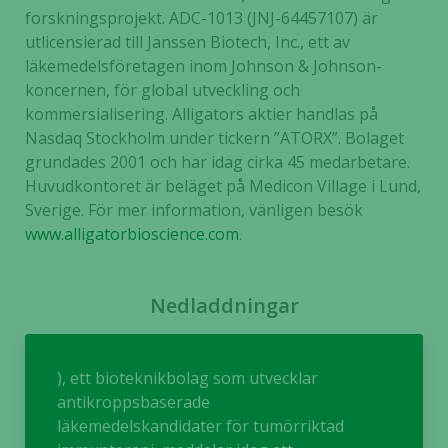
går inte att
forskningsprojekt. ADC-1013 (JNJ-64457107) är
välja bort. De
utlicensierad till Janssen Biotech, Inc., ett av
behövs för
läkemedelsföretagen inom Johnson & Johnson-
att hemsidan
koncernen, för global utveckling och
över huvud
taget ska
kommersialisering. Alligators aktier handlas på
fungera.
Nasdaq Stockholm under tickern ”ATORX”. Bolaget
grundades 2001 och har idag cirka 45 medarbetare.
Huvudkontoret är beläget på Medicon Village i Lund,
Statistik
Sverige. För mer information, vänligen besök
För att vi ska
www.alligatorbioscience.com
.
kunna
förbättra
hemsidans
Nedladdningar
funktionalitet
och
uppbyggnad,
), ett bioteknikbolag som utvecklar
baserat på
antikroppsbaserade
hur hemsidan
används.
läkemedelskandidater för tumörriktad