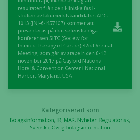
immunterapi, meddelar idag att
resultaten från den kliniska fas I-
Upplevelse
studien av läkemedelskandidaten ADC-
För att vår
1013 (JNJ-64457107) kommer att
hemsida ska
presenteras på den vetenskapliga
prestera så
konferensen SITC (Society for
bra som
Immunotherapy of Cancer) 32nd Annual
möjligt
Meeting, som går av stapeln den 8-12
under ditt
november 2017 på Gaylord National
besök. Om
Hotel & Convention Center i National
du nekar de
Harbor, Maryland, USA.
här kakorna
kommer viss
funktionalitet
att försvinna
från
Kategoriserad som
hemsidan.
Bolagsinformation
,
IR
,
MAR
,
Nyheter
,
Regulatorisk
,
Svenska
,
Övrig bolagsinformation
Marknadsföring