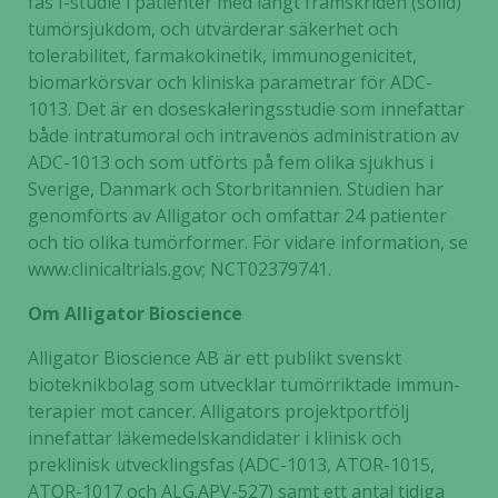
fas I-studie i patienter med långt framskriden (solid)
tumörsjukdom, och utvärderar säkerhet och
tolerabilitet, farmakokinetik, immunogenicitet,
biomarkörsvar och kliniska parametrar för ADC-
1013. Det är en doseskaleringsstudie som innefattar
både intratumoral och intravenös administration av
ADC-1013 och som utförts på fem olika sjukhus i
Sverige, Danmark och Storbritannien. Studien har
genomförts av Alligator och omfattar 24 patienter
och tio olika tumörformer. För vidare information, se
www.clinicaltrials.gov; NCT02379741.
Om Alligator Bioscience
Alligator Bioscience AB är ett publikt svenskt
bioteknikbolag som utvecklar tumörriktade immun-
terapier mot cancer. Alligators projektportfölj
innefattar läkemedelskandidater i klinisk och
Nödvändiga
preklinisk utvecklingsfas (ADC-1013, ATOR-1015,
Dessa kakor
ATOR-1017 och ALG.APV-527) samt ett antal tidiga