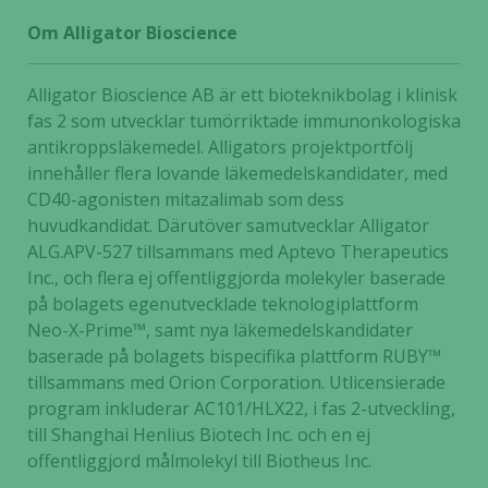
Om Alligator Bioscience
Nödvändiga
Alligator Bioscience AB är ett bioteknikbolag i klinisk
Dessa kakor
fas 2 som utvecklar tumörriktade immunonkologiska
går inte att
antikroppsläkemedel. Alligators projektportfölj
välja bort. De
innehåller flera lovande läkemedelskandidater, med
behövs för
CD40-agonisten mitazalimab som dess
att hemsidan
huvudkandidat. Därutöver samutvecklar Alligator
över huvud
ALG.APV-527 tillsammans med Aptevo Therapeutics
taget ska
fungera.
Inc., och flera ej offentliggjorda molekyler baserade
på bolagets egenutvecklade teknologiplattform
Neo-X-Prime™, samt nya läkemedelskandidater
Statistik
baserade på bolagets bispecifika plattform RUBY™
För att vi ska
tillsammans med Orion Corporation. Utlicensierade
kunna
program inkluderar AC101/HLX22, i fas 2-utveckling,
förbättra
till Shanghai Henlius Biotech Inc. och en ej
hemsidans
offentliggjord målmolekyl till Biotheus Inc.
funktionalitet