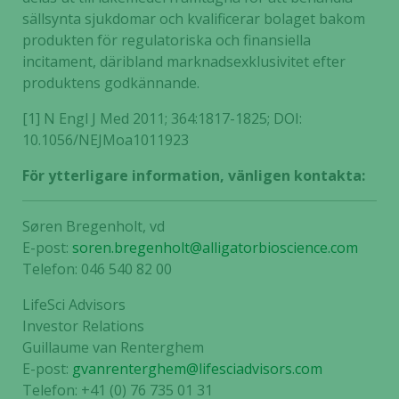
sällsynta sjukdomar och kvalificerar bolaget bakom
produkten för regulatoriska och finansiella
incitament, däribland marknadsexklusivitet efter
produktens godkännande.
[1] N Engl J Med 2011; 364:1817-1825; DOI:
10.1056/NEJMoa1011923
För ytterligare information, vänligen kontakta:
Søren Bregenholt, vd
E-post:
soren.bregenholt@alligatorbioscience.com
Telefon: 046 540 82 00
LifeSci Advisors
Investor Relations
Guillaume van Renterghem
E-post:
gvanrenterghem@lifesciadvisors.com
Telefon: +41 (0) 76 735 01 31