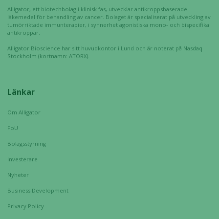
Alligator, ett biotechbolag i klinisk fas, utvecklar antikroppsbaserade
läkemedel för behandling av cancer. Bolaget är specialiserat på utveckling av
tumörriktade immunterapier, i synnerhet agonistiska mono- och bispecifika
antikroppar.
Alligator Bioscience har sitt huvudkontor i Lund och är noterat på Nasdaq
Stockholm (kortnamn: ATORX).
Länkar
Om Alligator
FoU
Bolagsstyrning
Investerare
Nyheter
Business Development
Privacy Policy