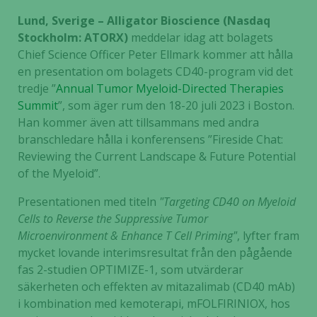
Lund, Sverige – Alligator Bioscience (Nasdaq
Stockholm: ATORX)
meddelar idag att bolagets
Chief Science Officer Peter Ellmark kommer att hålla
en presentation om bolagets CD40-program vid det
tredje ”
Annual Tumor Myeloid-Directed Therapies
Summit
”, som äger rum den 18-20 juli 2023 i Boston.
Han kommer även att tillsammans med andra
branschledare hålla i konferensens ”Fireside Chat:
Reviewing the Current Landscape & Future Potential
of the Myeloid”.
Presentationen med titeln
"Targeting CD40 on Myeloid
Cells to Reverse the Suppressive Tumor
Microenvironment & Enhance T Cell Priming"
, lyfter fram
mycket lovande interimsresultat från den pågående
fas 2-studien OPTIMIZE-1, som utvärderar
säkerheten och effekten av mitazalimab (CD40 mAb)
i kombination med kemoterapi, mFOLFIRINIOX, hos