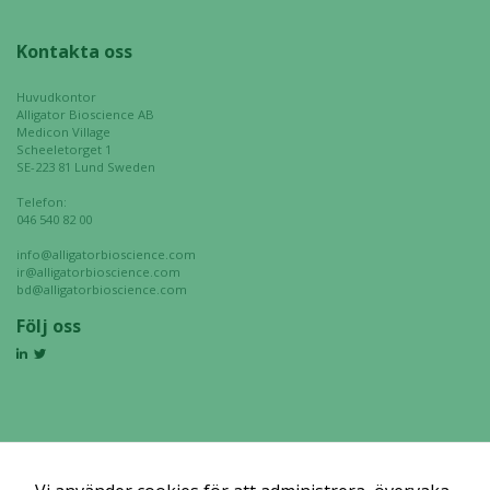
Kontakta oss
Huvudkontor
Alligator Bioscience AB
Medicon Village
Scheeletorget 1
SE-223 81 Lund Sweden
Telefon:
046 540 82 00
info@alligatorbioscience.com
ir@alligatorbioscience.com
bd@alligatorbioscience.com
Följ oss