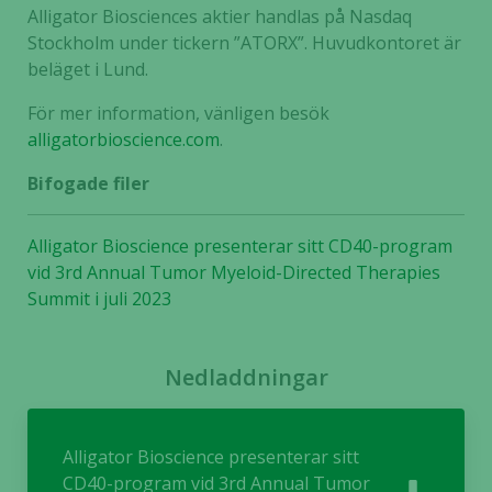
och
Alligator Biosciences aktier handlas på Nasdaq
uppbyggnad,
Stockholm under tickern ”ATORX”. Huvudkontoret är
baserat på
beläget i Lund.
hur hemsidan
används.
För mer information, vänligen besök
alligatorbioscience.com
.
Upplevelse
Bifogade filer
För att vår
hemsida ska
Alligator Bioscience presenterar sitt CD40-program
prestera så
vid 3rd Annual Tumor Myeloid-Directed Therapies
bra som
Summit i juli 2023
möjligt
under ditt
besök. Om
Nedladdningar
du nekar de
här kakorna
kommer viss
funktionalitet
Alligator Bioscience presenterar sitt
att försvinna
CD40-program vid 3rd Annual Tumor