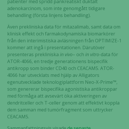
patienter med spridd pankreatiskt duktalt
adenokarcinom, som inte genomgått tidigare
behandling (första linjens behandling).
Även prekliniska data för mitazalimab, samt data om
klinisk effekt och farmakodynamiska biomarkörer
från den interimistiska avläsningen från OPTIMIZE-1
kommer att ingå i presentationen. Därutöver
presenteras prekliniska
in vivo
– och
in vitro
-data för
ATOR-4066, en tredje generationens bispecifik
antikropp som binder CD40 och CEACAM5. ATOR-
4066 har utvecklats med hjälp av Alligators
egenutvecklade teknologiplattform Neo-X-Prime™,
som genererar bispecifika agonistiska antikroppar
med förmåga att avsevärt öka aktiveringen av
dendritceller och T-celler genom att effektivt koppla
dem samman med tumörfragment som uttrycker
CEACAM5.
Sammanfattningsvis visade
de senaste