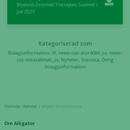
från
Myeloid-Directed Therapies Summit i
hemsidan.
juli 2023
Marknadsföring
Genom att dela
med dig av dina
Kategoriserad som
intressen och ditt
Bolagsinformation
,
IR
,
news-cus-ator4066_sv
,
news-
beteende när du
cus-mitazalimab_sv
,
Nyheter
,
Svenska
,
Övrig
surfar ökar du
bolagsinformation
chansen att få se
personligt
anpassat innehåll
och erbjudanden.
Startsida
Nyheter
Alligator Bioscience presenterar sitt CD40-program vid 3rd Annual Tumor Myeloid-Directed Therapies Summit i juli 2023
Om Alligator