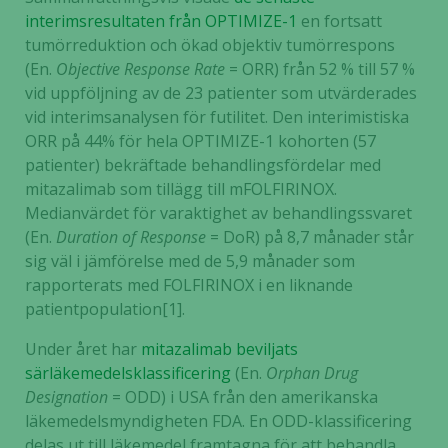
interimsresultaten från OPTIMIZE-1
en fortsatt
tumörreduktion och ökad objektiv tumörrespons
(En.
Objective Response Rate
= ORR) från 52 % till 57 %
vid uppföljning av de 23 patienter som utvärderades
vid interimsanalysen för futilitet. Den interimistiska
ORR på 44% för hela OPTIMIZE-1 kohorten (57
patienter) bekräftade behandlingsfördelar med
mitazalimab som tillägg till mFOLFIRINOX.
Medianvärdet för varaktighet av behandlingssvaret
(En.
Duration of Response
= DoR) på 8,7 månader står
sig väl i jämförelse med de 5,9 månader som
rapporterats med FOLFIRINOX i en liknande
patientpopulation[1].
Under året har
mitazalimab beviljats
särläkemedelsklassificering
(En.
Orphan Drug
Designation
= ODD) i USA från den amerikanska
läkemedelsmyndigheten FDA. En ODD-klassificering
delas ut till läkemedel framtagna för att behandla