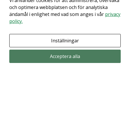
Vi använder cookies för att administrera, övervaka
och optimera webbplatsen och för analytiska
ändamål i enlighet med vad som anges i vår
privacy
policy.
Inställningar
Acceptera alla
Prenumerera via email
Prenumerera för att får våra pressmeddelande och rapporter via email
from Alligator Bioscience.
Prenumerera