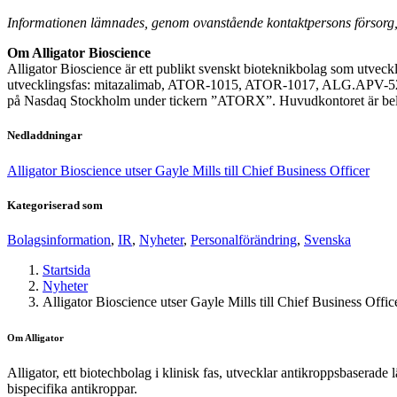
Informationen lämnades, genom ovanstående kontaktpersons försorg, 
Om Alligator Bioscience
Alligator Bioscience är ett publikt svenskt bioteknikbolag som utveckl
utvecklingsfas: mitazalimab, ATOR-1015, ATOR-1017, ALG.APV-527 (i
på Nasdaq Stockholm under tickern ”ATORX”. Huvudkontoret är beläg
Nedladdningar
Alligator Bioscience utser Gayle Mills till Chief Business Officer
Kategoriserad som
Bolagsinformation
,
IR
,
Nyheter
,
Personalförändring
,
Svenska
Startsida
Nyheter
Alligator Bioscience utser Gayle Mills till Chief Business Offic
Om Alligator
Alligator, ett biotechbolag i klinisk fas, utvecklar antikroppsbaserad
bispecifika antikroppar.