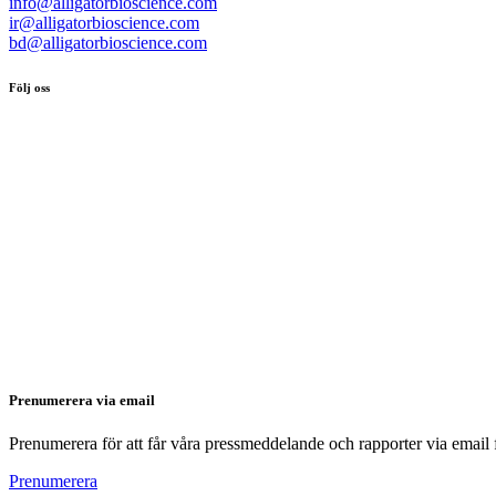
info@alligatorbioscience.com
ir@alligatorbioscience.com
bd@alligatorbioscience.com
Följ oss
Prenumerera via email
Prenumerera för att får våra pressmeddelande och rapporter via email 
Prenumerera