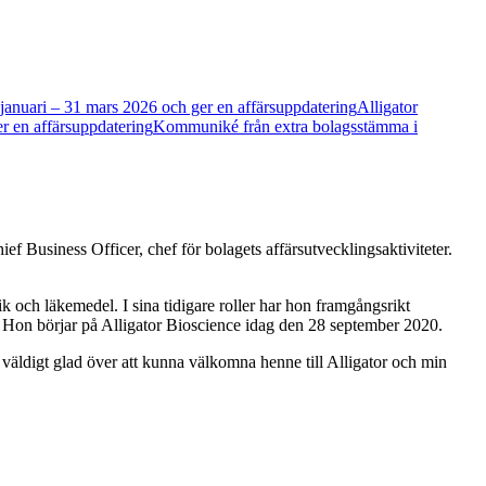
1 januari – 31 mars 2026 och ger en affärsuppdatering
Alligator
er en affärsuppdatering
Kommuniké från extra bolagsstämma i
ef Business Officer, chef för bolagets affärsutvecklingsaktiviteter.
 och läkemedel. I sina tidigare roller har hon framgångsrikt
 Hon börjar på Alligator Bioscience idag den 28 september 2020.
väldigt glad över att kunna välkomna henne till Alligator och min