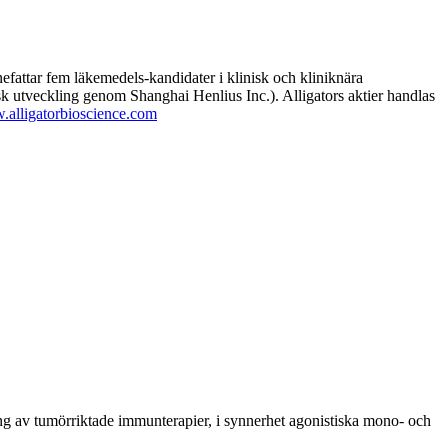
nefattar fem läkemedels-kandidater i klinisk och kliniknära
tveckling genom Shanghai Henlius Inc.). Alligators aktier handlas
alligatorbioscience.com
ling av tumörriktade immunterapier, i synnerhet agonistiska mono- och