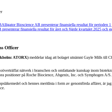
er
B
Alligator Bioscience AB presenterar finansiella resultat för perioden 
presenterar finansiella resultat för året och fjärde kvartalet 2025 och g
ss Officer
tockholm: ATORX)
meddelar idag att bolaget utnämnt Gayle Mills till Chi
 oöverträffat nätverk i branschen och omfattande kunskap inom bioteknik
iora positioner på Roche Biocience, Abgenix, Inc. och Symphogen A/S.
släkemedel och hennes meritlista i form av genomförda affärer, är jag 
ce.