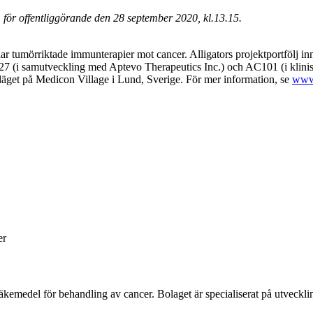
för offentliggörande den 28 september 2020, kl.13.15.
ar tumörriktade immunterapier mot cancer. Alligators projektportfölj in
 samutveckling med Aptevo Therapeutics Inc.) och AC101 (i klinisk u
et på Medicon Village i Lund, Sverige. För mer information, se
www.
er
e läkemedel för behandling av cancer. Bolaget är specialiserat på utveck