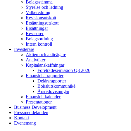
Bolagsstämma
Styrelse och ledning
Valberedning
Revisionsutskott
Ersättningsutskott
Ersättningar
Revisorer
Bolagsordning
Intern kontroll
Investerare
Aktien och aktieägare
Analytiker
Kapitalanskaffningar
Företrädesemission Q3 2026
Finansiella rapporter
Delårsrapporter
Bokslutskommuniké
Årsredovisningar
Finansiell kalender
Presentationer
Business Development
Pressmeddelanden
Kontakt
Evenemang