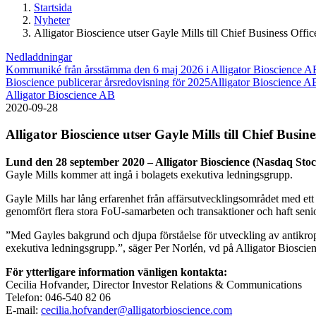
Startsida
Nyheter
Alligator Bioscience utser Gayle Mills till Chief Business Offic
Nedladdningar
Kommuniké från årsstämma den 6 maj 2026 i Alligator Bioscience A
Bioscience publicerar årsredovisning för 2025
Alligator Bioscience AB 
Alligator Bioscience AB
2020-09-28
Alligator Bioscience utser Gayle Mills till Chief Busine
Lund den 28 september 2020 – Alligator Bioscience (Nasdaq S
Gayle Mills kommer att ingå i bolagets exekutiva ledningsgrupp.
Gayle Mills har lång erfarenhet från affärsutvecklingsområdet med ett
genomfört flera stora FoU-samarbeten och transaktioner och haft sen
”Med Gayles bakgrund och djupa förståelse för utveckling av antikropp
exekutiva ledningsgrupp.”, säger Per Norlén, vd på Alligator Bioscien
För ytterligare information vänligen kontakta:
Cecilia Hofvander, Director Investor Relations & Communications
Telefon: 046-540 82 06
E-mail:
cecilia.hofvander@alligatorbioscience.com