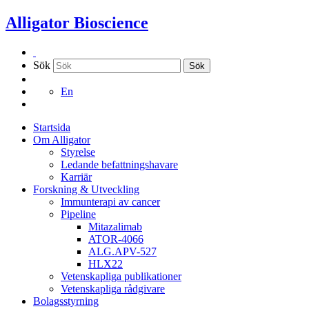
Hoppa
Alligator Bioscience
till
innehållet
Sök
Sök
En
Startsida
Om Alligator
Styrelse
Ledande befattningshavare
Karriär
Forskning & Utveckling
Immunterapi av cancer
Pipeline
Mitazalimab
ATOR-4066
ALG.APV-527
HLX22
Vetenskapliga publikationer
Vetenskapliga rådgivare
Bolagsstyrning