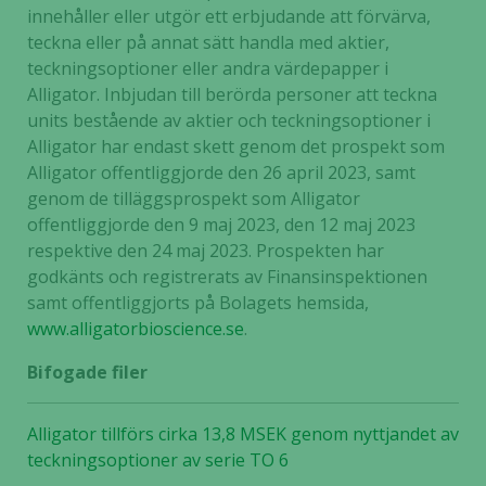
behövs för
innehåller eller utgör ett erbjudande att förvärva,
att hemsidan
teckna eller på annat sätt handla med aktier,
över huvud
teckningsoptioner eller andra värdepapper i
taget ska
Alligator. Inbjudan till berörda personer att teckna
fungera.
units bestående av aktier och teckningsoptioner i
Alligator har endast skett genom det prospekt som
Alligator offentliggjorde den 26 april 2023, samt
Statistik
genom de tilläggsprospekt som Alligator
För att vi ska
offentliggjorde den 9 maj 2023, den 12 maj 2023
kunna
respektive den 24 maj 2023. Prospekten har
förbättra
godkänts och registrerats av Finansinspektionen
hemsidans
funktionalitet
samt offentliggjorts på Bolagets hemsida,
och
www.alligatorbioscience.se
.
uppbyggnad,
Bifogade filer
baserat på
hur hemsidan
används.
Alligator tillförs cirka 13,8 MSEK genom nyttjandet av
teckningsoptioner av serie TO 6