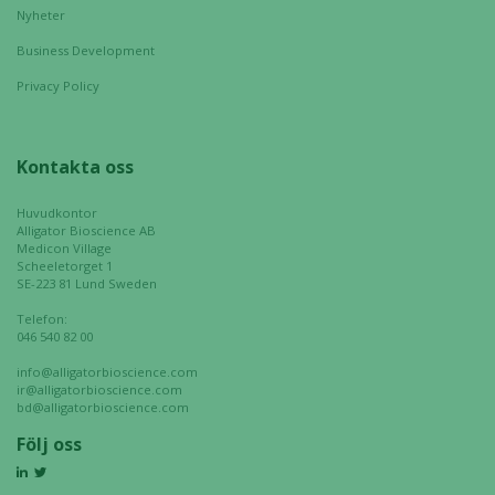
Nyheter
Business Development
Privacy Policy
Kontakta oss
Huvudkontor
Alligator Bioscience AB
Medicon Village
Scheeletorget 1
SE-223 81 Lund Sweden
Telefon:
046 540 82 00
info@alligatorbioscience.com
ir@alligatorbioscience.com
bd@alligatorbioscience.com
Följ oss