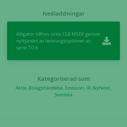
Upplevelse
För att vår
Nedladdningar
hemsida ska
prestera så
bra som
Alligator tillförs cirka 13,8 MSEK genom
möjligt
under ditt
nyttjandet av teckningsoptioner av
besök. Om
serie TO 6
du nekar de
här kakorna
kommer viss
funktionalitet
Kategoriserad som
att försvinna
från
Aktie
,
Bolagshändelse
,
Emission
,
IR
,
Nyheter
,
hemsidan.
Svenska
Marknadsföring
Genom att dela
med dig av dina