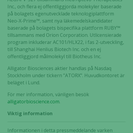
Inc., och flera ej offentliggjorda molekyler baserade
på bolagets egenutvecklade teknologiplattform
Neo-X-Prime™, samt nya läkemedelskandidater
baserade på bolagets bispecifika plattform RUBY™
tillsammans med Orion Corporation. Utlicensierade
program inkluderar AC101/HLX22, i fas 2-utveckling,
till Shanghai Henlius Biotech Inc. och en ej
offentliggjord målmolekyl till Biotheus Inc.
Alligator Biosciences aktier handlas på Nasdaq
Stockholm under tickern ”ATORX”. Huvudkontoret är
beläget i Lund.
För mer information, vänligen besök
alligatorbioscience.com
.
Nödvändiga
Viktig information
Dessa kakor
går inte att
välja bort. De
Informationen i detta pressmeddelande varken