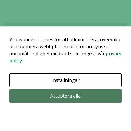
Vi använder cookies för att administrera, övervaka
Det verkar som om dina inställningar hindrar dig från att se detta
innehållet. Med största sannolikhet är det för att du har Upplevelse
och optimera webbplatsen och för analytiska
avstängt.
ändamål i enlighet med vad som anges i vår
privacy
policy.
Granska dina inställningar
Inställningar
Acceptera alla
Prenumerera via email