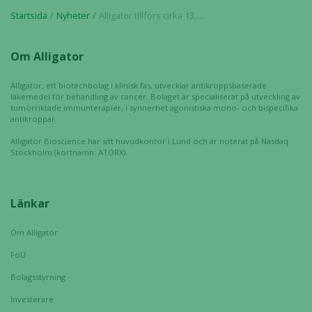
intressen och ditt
Startsida
Nyheter
Alligator tillförs cirka 13,8 MSEK genom nyttjandet av teckningsoptioner av serie TO 6
beteende när du
surfar ökar du
chansen att få se
Om Alligator
personligt
anpassat innehåll
Alligator, ett biotechbolag i klinisk fas, utvecklar antikroppsbaserade
och erbjudanden.
läkemedel för behandling av cancer. Bolaget är specialiserat på utveckling av
tumörriktade immunterapier, i synnerhet agonistiska mono- och bispecifika
antikroppar.
Alligator Bioscience har sitt huvudkontor i Lund och är noterat på Nasdaq
Stockholm (kortnamn: ATORX).
Länkar
Om Alligator
FoU
Bolagsstyrning
Investerare