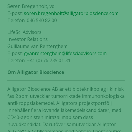
Søren Bregenholt, vd
E-post:
soren.bregenholt@alligatorbioscience.com
Telefon: 046 540 82 00
LifeSci Advisors
Investor Relations
Guillaume van Renterghem
E-post:
gvanrenterghem@lifesciadvisors.com
Telefon: +41 (0) 76 735 01 31
Om Alligator Bioscience
Alligator Bioscience AB är ett bioteknikbolag i klinisk
fas 2 som utvecklar tumörriktade immunonkologiska
antikroppsläkemedel. Alligators projektportfölj
innehåller flera lovande läkemedelskandidater, med
CD40-agonisten mitazalimab som dess
huvudkandidat. Därutöver samutvecklar Alligator
ALG.APV-527 tillsammans med Aptevo Therapeutics