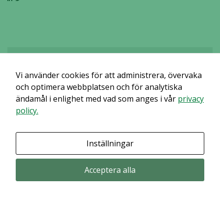
Vi använder cookies för att administrera, övervaka
Det verkar som om dina inställningar hindrar dig från att se detta
innehållet. Med största sannolikhet är det för att du har Upplevelse
och optimera webbplatsen och för analytiska
avstängt.
ändamål i enlighet med vad som anges i vår
privacy
policy.
Granska dina inställningar
Inställningar
Acceptera alla