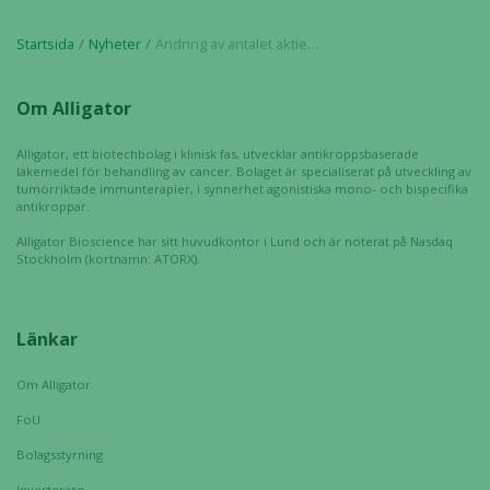
förbättra
hemsidans
Startsida
Nyheter
Ändring av antalet aktier och röster i Alligator Bioscience AB
funktionalitet
och
Om Alligator
uppbyggnad,
baserat på
Alligator, ett biotechbolag i klinisk fas, utvecklar antikroppsbaserade
hur hemsidan
läkemedel för behandling av cancer. Bolaget är specialiserat på utveckling av
används.
tumörriktade immunterapier, i synnerhet agonistiska mono- och bispecifika
antikroppar.
Alligator Bioscience har sitt huvudkontor i Lund och är noterat på Nasdaq
Stockholm (kortnamn: ATORX).
Upplevelse
För att vår
hemsida ska
Länkar
prestera så
bra som
möjligt
Om Alligator
under ditt
FoU
besök. Om
Bolagsstyrning
du nekar de
här kakorna
Investerare