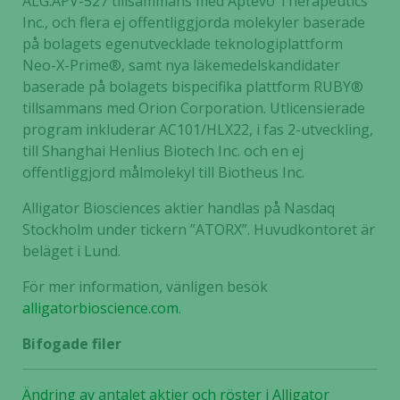
ALG.APV-527 tillsammans med Aptevo Therapeutics
Inc., och flera ej offentliggjorda molekyler baserade
på bolagets egenutvecklade teknologiplattform
Neo-X-Prime®, samt nya läkemedelskandidater
baserade på bolagets bispecifika plattform RUBY®
tillsammans med Orion Corporation. Utlicensierade
program inkluderar AC101/HLX22, i fas 2-utveckling,
till Shanghai Henlius Biotech Inc. och en ej
offentliggjord målmolekyl till Biotheus Inc.
Alligator Biosciences aktier handlas på Nasdaq
Stockholm under tickern ”ATORX”. Huvudkontoret är
beläget i Lund.
För mer information, vänligen besök
alligatorbioscience.com
.
Bifogade filer
Ändring av antalet aktier och röster i Alligator