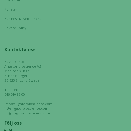
kommer viss
Nyheter
funktionalitet
att försvinna
Business Development
från
Privacy Policy
hemsidan.
Kontakta oss
Marknadsföring
Genom att dela
Huvudkontor
med dig av dina
Alligator Bioscience AB
intressen och ditt
Medicon Village
Scheeletorget 1
beteende när du
SE-223 81 Lund Sweden
surfar ökar du
chansen att få se
Telefon:
046 540 82 00
personligt
anpassat innehåll
info@alligatorbioscience.com
och erbjudanden.
ir@alligatorbioscience.com
bd@alligatorbioscience.com
Följ oss