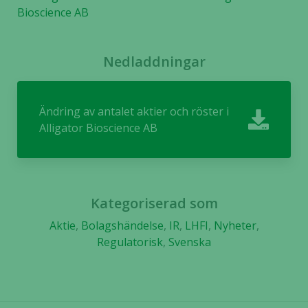
Bioscience AB
Nedladdningar
Nödvändiga
Ändring av antalet aktier och röster i
Dessa kakor
Alligator Bioscience AB
går inte att
välja bort. De
behövs för
att hemsidan
över huvud
Kategoriserad som
taget ska
Aktie
,
Bolagshändelse
,
IR
,
LHFI
,
Nyheter
,
fungera.
Regulatorisk
,
Svenska
Statistik
För att vi ska
kunna