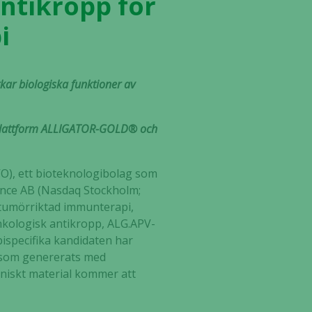
antikropp för
i
kar biologiska funktioner av
psplattform ALLIGATOR-GOLD® och
O), ett bioteknologibolag som
ence AB (Nasdaq Stockholm;
 tumörriktad immunterapi,
nkologisk antikropp, ALG.APV-
ispecifika kandidaten har
r som genererats med
iniskt material kommer att