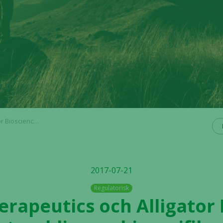
opp för tumörriktad immunterapi
2017-07-21
Regulatorisk
erapeutics och Alligator 