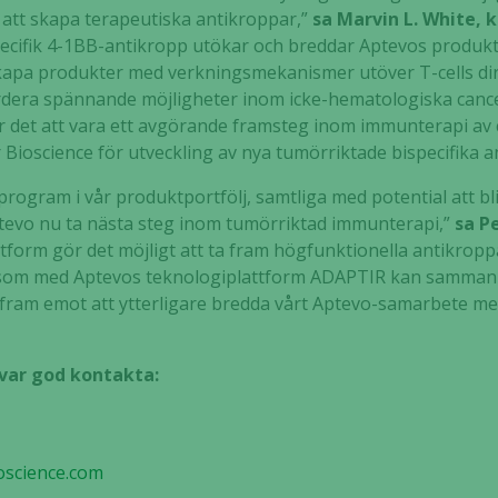
i att skapa terapeutiska antikroppar,”
sa Marvin L. White, 
ispecifik 4-1BB-antikropp utökar och breddar Aptevos produk
t skapa produkter med verkningsmekanismer utöver T-cells diri
värdera spännande möjligheter inom icke-hematologiska can
det att vara ett avgörande framsteg inom immunterapi av c
Bioscience för utveckling av nya tumörriktade bispecifika a
gram i vår produktportfölj, samtliga med potential att bl
evo nu ta nästa steg inom tumörriktad immunterapi,”
sa P
ttform gör det möjligt att ta fram högfunktionella antikropp
om med Aptevos teknologiplattform ADAPTIR kan sammankop
er fram emot att ytterligare bredda vårt Aptevo-samarbete 
 var god kontakta:
oscience.com