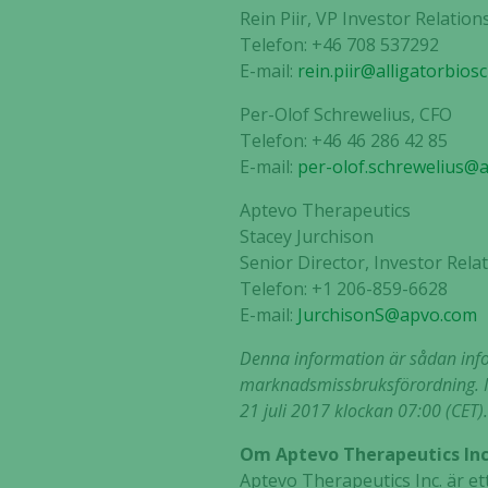
Rein Piir, VP Investor Relation
Telefon: +46 708 537292
E-mail:
rein.piir@alligatorbios
Per-Olof Schrewelius, CFO
Telefon: +46 46 286 42 85
E-mail:
per-olof.schrewelius@a
Aptevo Therapeutics
Stacey Jurchison
Senior Director, Investor Re
Telefon: +1 206-859-6628
E-mail:
JurchisonS@apvo.com
Denna information är sådan infor
marknadsmissbruksförordning. I
21 juli 2017 klockan 07:00 (CET)
Om Aptevo Therapeutics Inc
Aptevo Therapeutics Inc. är e