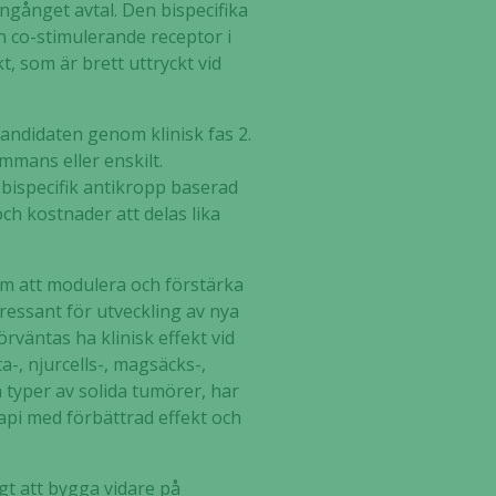
ngånget avtal. Den bispecifika
 co-stimulerande receptor i
, som är brett uttryckt vid
andidaten genom klinisk fas 2.
ammans eller enskilt.
 bispecifik antikropp baserad
 kostnader att delas lika
om att modulera och förstärka
tressant för utveckling av nya
väntas ha klinisk effekt vid
a-, njurcells-, magsäcks-,
 typer av solida tumörer, har
api med förbättrad effekt och
gt att bygga vidare på