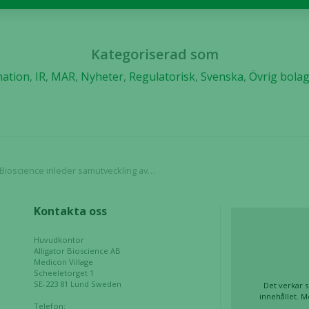
här kakorna
kommer viss
funktionalitet
Kategoriserad som
att försvinna
från
mation
,
IR
,
MAR
,
Nyheter
,
Regulatorisk
,
Svenska
,
Övrig bola
hemsidan.
Marknadsföring
Genom att dela
med dig av dina
tveckling av bispecifik antikropp för tumörriktad immunterapi
intressen och ditt
beteende när du
Kontakta oss
surfar ökar du
chansen att få se
Huvudkontor
personligt
Alligator Bioscience AB
anpassat innehåll
Medicon Village
och erbjudanden.
Scheeletorget 1
SE-223 81 Lund Sweden
Det verkar s
innehållet. M
Telefon: