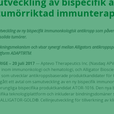
tveckling av bispecifik 
tumörriktad immunterap
utveckling av ny bispecifik immunonkologisk antikropp som påver
 solida tumörer.
erkningsmekanism och visar synergi mellan Alligators antikrop
attform ADAPTIRTM
.
GE – 20 juli 2017
— Aptevo Therapeutics Inc. (Nasdaq: APV
r inom immunonkologi och hematologi, och Alligator Biosci
g som utvecklar antikroppsbaserade produktkandidater för
gått ett avtal om samutveckling av en ny bispecifik immuno
sprungliga bispecifika produktkandidat ATOR-1016. Den nya b
cifika teknologiplattform och inkluderar bindningsdomäne
 ALLIGATOR-GOLD®. Cellinjeutveckling för tillverkning av kl