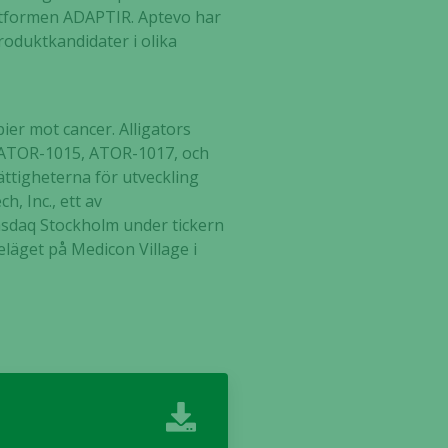
attformen ADAPTIR. Aptevo har
oduktkandidater i olika
ier mot cancer. Alligators
, ATOR-1015, ATOR-1017, och
ättigheterna för utveckling
, Inc., ett av
asdaq Stockholm under tickern
läget på Medicon Village i