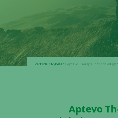
Startsida
Nyheter
Aptevo Therapeutics och Alligator Bioscience inleder samutveckling av bispecifik antikr
Aptevo Th