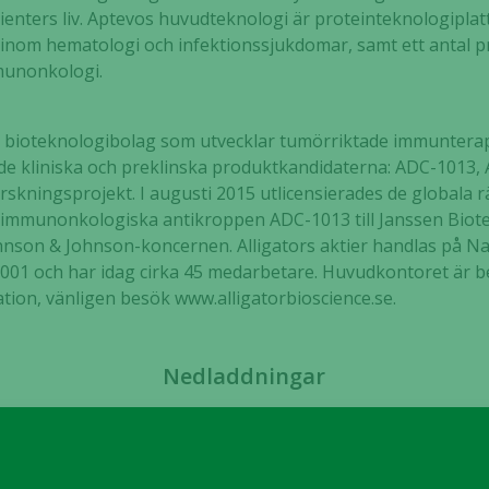
tienters liv. Aptevos huvudteknologi är proteinteknologipl
kunna
nom hematologi och infektionssjukdomar, samt ett antal pr
förbättra
mmunonkologi.
hemsidans
funktionalitet
och
skt bioteknologibolag som utvecklar tumörriktade immunterap
uppbyggnad,
 de kliniska och preklinska produktkandidaterna: ADC-1013
baserat på
hur hemsidan
rskningsprojekt. I augusti 2015 utlicensierades de globala r
används.
immunonkologiska antikroppen ADC-1013 till Janssen Biotech
nson & Johnson-koncernen. Alligators aktier handlas på N
01 och har idag cirka 45 medarbetare. Huvudkontoret är be
Upplevelse
ation, vänligen besök www.alligatorbioscience.se.
För att vår
hemsida ska
prestera så
Nedladdningar
bra som
möjligt
under ditt
besök. Om
du nekar de