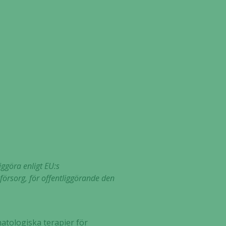
iggöra enligt EU:s
rsorg, för offentliggörande den
atologiska terapier för