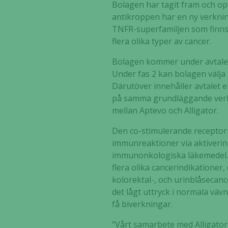
Bolagen har tagit fram och op
antikroppen har en ny verknin
TNFR-superfamiljen som finns p
flera olika typer av cancer.
Bolagen kommer under avtalet a
Under fas 2 kan bolagen välja a
Därutöver innehåller avtalet 
på samma grundläggande verk
mellan Aptevo och Alligator.
Den co-stimulerande receptorn
immunreaktioner via aktivering
immunonkologiska läkemedel. F
flera olika cancerindikationer,
kolorektal-, och urinblåsecanc
det lågt uttryck i normala väv
få biverkningar.
”Vårt samarbete med Alligator