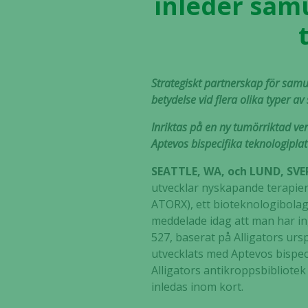
inleder samu
Strategiskt partnerskap för sam
betydelse vid flera olika typer av
Inriktas på en ny tumörriktad v
Aptevos bispecifika teknologipl
SEATTLE, WA, och LUND, SVERI
utvecklar nyskapande terapie
ATORX), ett bioteknologibola
meddelade idag att man har in
527, baserat på Alligators ur
utvecklats med Aptevos bispe
Alligators antikroppsbibliotek
inledas inom kort.