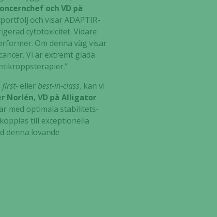
koncernchef och VD på
tportfölj och visar ADAPTIR-
gerad cytotoxicitet. Vidare
cerformer. Om denna väg visar
ancer. Vi är extremt glada
ntikroppsterapier.”
i
first-
eller
best-in-class
, kan vi
er Norlén, VD på Alligator
ar med optimala stabilitets-
plas till exceptionella
med denna lovande