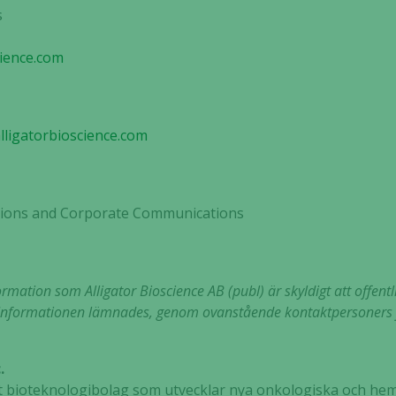
s
cience.com
lligatorbioscience.com
Nödvändiga
Dessa kakor
går inte att
lations and Corporate Communications
välja bort. De
behövs för
att hemsidan
över huvud
mation som Alligator Bioscience AB (publ) är skyldigt att offentl
taget ska
nformationen lämnades, genom ovanstående kontaktpersoners fö
fungera.
.
.
Statistik
tt bioteknologibolag som utvecklar nya onkologiska och hem
För att vi ska