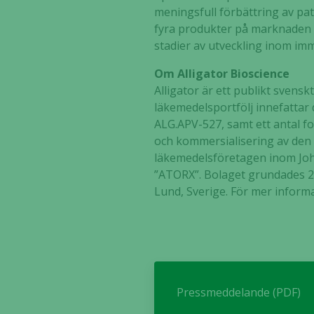
meningsfull förbättring av pa
fyra produkter på marknaden i
stadier av utveckling inom i
Om Alligator Bioscience
Alligator är ett publikt sven
läkemedelsportfölj innefattar
ALG.APV-527, samt ett antal fo
och kommersialisering av den 
läkemedelsföretagen inom Joh
”ATORX”. Bolaget grundades 20
Lund, Sverige. För mer inform
Pressmeddelande (PDF)