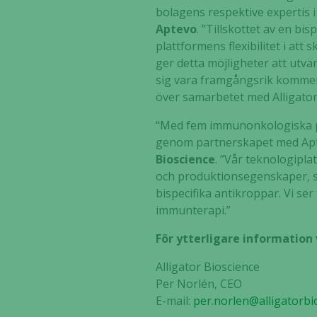
bolagens respektive expertis 
Aptevo
. ”Tillskottet av en b
plattformens flexibilitet i at
ger detta möjligheter att ut
sig vara framgångsrik kommer 
över samarbetet med Alligator 
“Med fem immunonkologiska pro
genom partnerskapet med Apt
Bioscience
. ”Vår teknologipla
och produktionsegenskaper, s
bispecifika antikroppar. Vi s
immunterapi.”
För ytterligare information
Alligator Bioscience
Per Norlén, CEO
E-mail:
per.norlen@alligatorbi