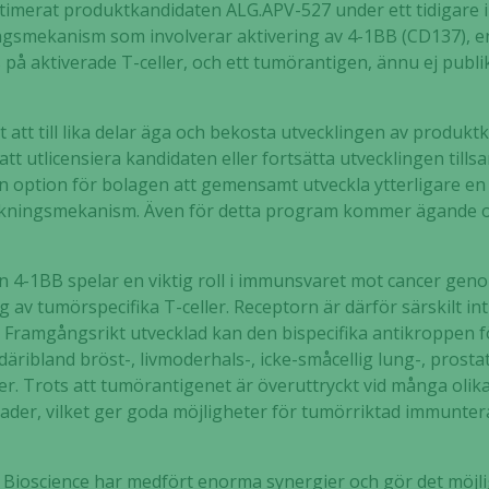
timerat produktkandidaten ALG.APV-527 under ett tidigare i
gsmekanism som involverar aktivering av 4-1BB (CD137), en
å aktiverade T-celler, och ett tumörantigen, ännu ej publikt
tt till lika delar äga och bekosta utvecklingen av produktk
tt utlicensiera kandidaten eller fortsätta utvecklingen tills
en option för bolagen att gemensamt utveckla ytterligare en
ningsmekanism. Även för detta program kommer ägande och
 4-1BB spelar en viktig roll i immunsvaret mot cancer gen
 av tumörspecifika T-celler. Receptorn är därför särskilt in
ramgångsrikt utvecklad kan den bispecifika antikroppen för
 däribland bröst-, livmoderhals-, icke-småcellig lung-, prostat
er. Trots att tumörantigenet är överuttryckt vid många olika
nader, vilket ger goda möjligheter för tumörriktad immunter
 Bioscience har medfört enorma synergier och gör det möjli