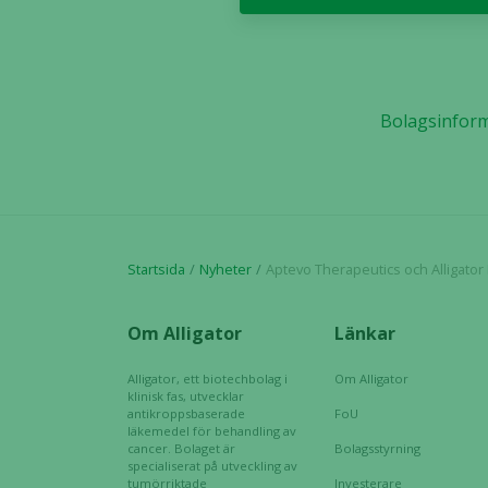
Bolagsinfor
Startsida
Nyheter
Aptevo Therapeutics och Alligator Bioscience inleder samu
Om Alligator
Länkar
Alligator, ett biotechbolag i
Om Alligator
klinisk fas, utvecklar
antikroppsbaserade
FoU
läkemedel för behandling av
cancer. Bolaget är
Bolagsstyrning
specialiserat på utveckling av
tumörriktade
Investerare