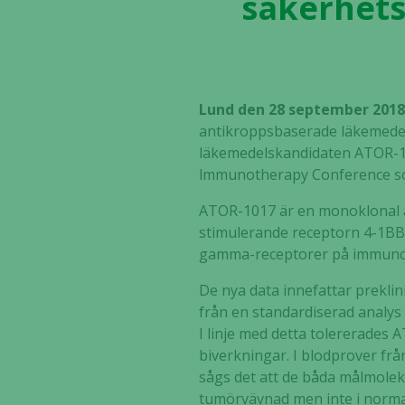
säkerhets
Lund den 28 september 2018
antikroppsbaserade läkemedel
läkemedelskandidaten ATOR-10
lmmunotherapy Conference som
ATOR-1017 är en monoklonal an
stimulerande receptorn 4-1BB 
gamma-receptorer på immunce
De nya data innefattar preklin
från en standardiserad analys 
I linje med detta tolererades
biverkningar. I blodprover fr
sågs det att de båda målmolek
tumörvävnad men inte i norma