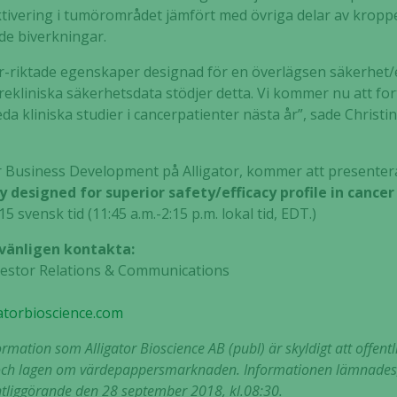
ivering i tumörområdet jämfört med övriga delar av kroppe
de biverkningar.
riktade egenskaper designad för en överlägsen säkerhet/ef
prekliniska säkerhetsdata stödjer detta. Vi kommer nu att f
leda kliniska studier i cancerpatienter nästa år”, sade Chris
or Business Development på Alligator, kommer att presente
y designed for superior safety/efficacy profile in canc
5 svensk tid (11:45 a.m.-2:15 p.m. lokal tid, EDT.)
 vänligen kontakta:
nvestor Relations & Communications
gatorbioscience.com
mation som Alligator Bioscience AB (publ) är skyldigt att offentl
och lagen om värdepappersmarknaden. Informationen lämnade
ntliggörande den 28 september 2018, kl.08:30.