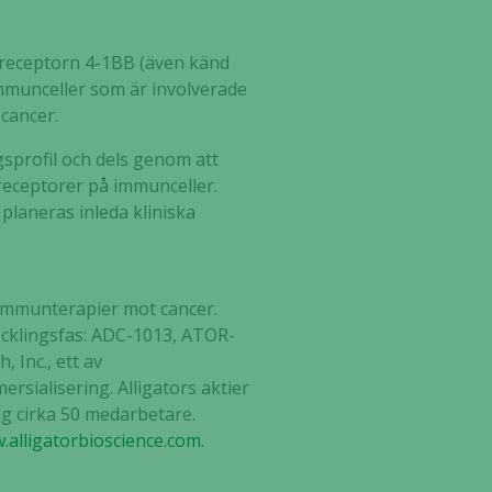
 receptorn 4-1BB (även känd
immunceller som är involverade
 cancer.
gsprofil och dels genom att
receptorer på immunceller.
planeras inleda kliniska
 immunterapier mot cancer.
vecklingsfas: ADC-1013, ATOR-
 Inc., ett av
sialisering. Alligators aktier
g cirka 50 medarbetare.
.alligatorbioscience.com
.