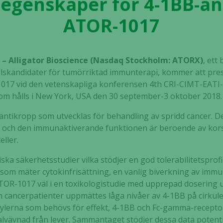
egenskaper för 4-1BB-a
ATOR-1017
 – Alligator Bioscience (Nasdaq Stockholm: ATORX)
, ett
skandidater för tumörriktad immunterapi, kommer att prese
17 vid den vetenskapliga konferensen 4th CRI-CIMT-EATI-
 hålls i New York, USA den 30 september-3 oktober 2018.
tikropp som utvecklas för behandling av spridd cancer. De
och den immunaktiverande funktionen är beroende av korsbi
ller.
iska säkerhetsstudier vilka stödjer en god tolerabilitetsprof
som mäter cytokinfrisättning, en vanlig biverkning av immun
 ATOR-1017 väl i en toxikologistudie med upprepad dosering
ån cancerpatienter uppmättes låga nivåer av 4-1BB på cirkul
ylerna som behövs för effekt, 4-1BB och Fc-gamma-receptor
lvävnad från lever. Sammantaget stödjer dessa data potent