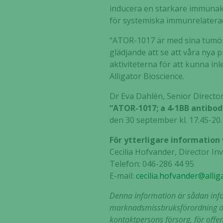
inducera en starkare immunakt
för systemiska immunrelatera
“ATOR-1017 är med sina tumör-
glädjande att se att våra nya 
aktiviteterna för att kunna in
Alligator Bioscience.
Dr Eva Dahlén, Senior Direct
“ATOR-1017; a 4-1BB antibod
den 30 september kl. 17.45-20.1
För ytterligare information
Cecilia Hofvander, Director I
Telefon: 046-286 44 95
E
-mail:
cecilia.hofvander@alli
Denna information är sådan infor
marknadsmissbruksförordning 
kontaktpersons försorg, för offe