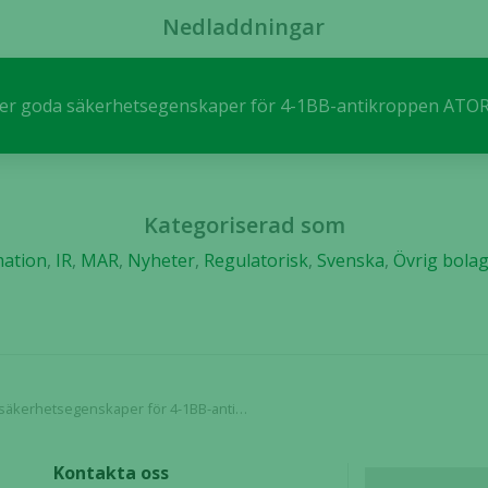
Nedladdningar
Statistik
För att vi ska
kunna
djer goda säkerhetsegenskaper för 4-1BB-antikroppen ATO
förbättra
hemsidans
funktionalitet
och
uppbyggnad,
Kategoriserad som
baserat på
mation
,
IR
,
MAR
,
Nyheter
,
Regulatorisk
,
Svenska
,
Övrig bola
hur hemsidan
används.
Upplevelse
För att vår
tsegenskaper för 4-1BB-antikroppen ATOR-1017
hemsida ska
prestera så
bra som
Kontakta oss
möjligt