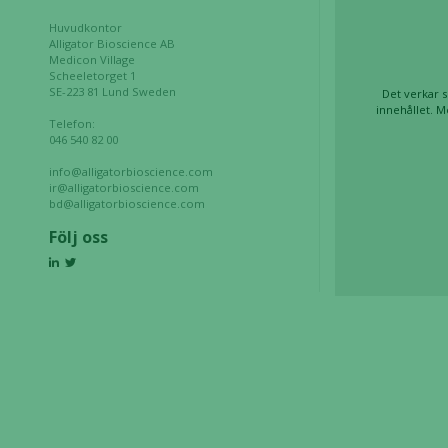
under ditt
Huvudkontor
besök. Om
Alligator Bioscience AB
du nekar de
Medicon Village
Scheeletorget 1
här kakorna
SE-223 81 Lund Sweden
Det verkar s
kommer viss
innehållet. M
Telefon:
funktionalitet
046 540 82 00
att försvinna
från
info@alligatorbioscience.com
ir@alligatorbioscience.com
hemsidan.
bd@alligatorbioscience.com
Följ oss
Marknadsföring
Genom att dela
med dig av dina
intressen och ditt
beteende när du
surfar ökar du
chansen att få se
personligt
anpassat innehåll