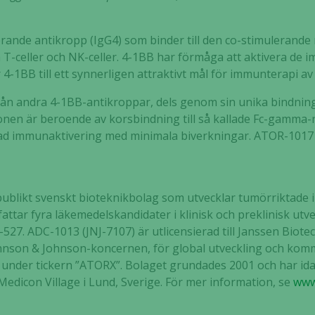
ande antikropp (IgG4) som binder till den co-stimulerande
T-celler och NK-celler. 4-1BB har förmåga att aktivera de 
4-1BB till ett synnerligen attraktivt mål för immunterapi av
 från andra 4-1BB-antikroppar, dels genom sin unika bindnin
nen är beroende av korsbindning till så kallade Fc-gamma-
ktad immunaktivering med minimala biverkningar
. ATOR-1017 
Nödvändiga
Dessa kakor
t publikt svenskt bioteknikbolag som utvecklar tumörriktade
går inte att
efattar fyra läkemedelskandidater i klinisk och preklinisk ut
välja bort. De
7. ADC-1013 (JNJ-7107) är utlicensierad till Janssen Biotech,
behövs för
son & Johnson-koncernen, för global utveckling och kommer
att hemsidan
över huvud
under tickern ”ATORX”. Bolaget grundades 2001 och har ida
taget ska
edicon Village i Lund, Sverige. För mer informatio
n, se
www
fungera.