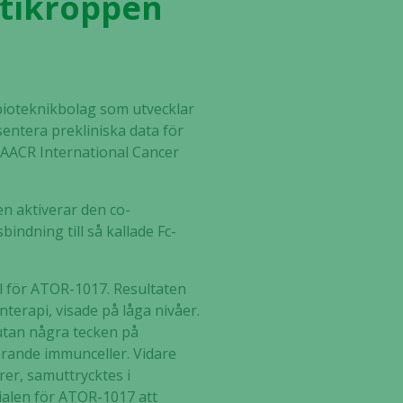
ntikroppen
 bioteknikbolag som utvecklar
ntera prekliniska data för
AACR International Cancer
n aktiverar den co-
ndning till så kallade Fc-
il för ATOR-1017. Resultaten
terapi, visade på låga nivåer.
 utan några tecken på
erande immunceller. Vidare
er, samuttrycktes i
ialen för ATOR-1017 att