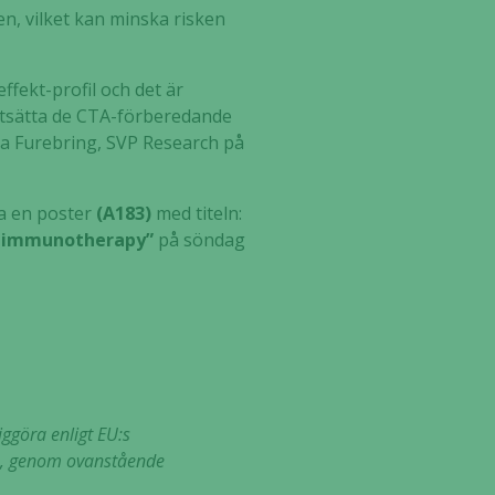
n, vilket kan minska risken
fekt-profil och det är
ortsätta de CTA-förberedande
tina Furebring, SVP Research på
ra en poster
(A183)
med titeln:
er immunotherapy”
på söndag
iggöra enligt EU:s
s, genom ovanstående