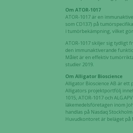
Om ATOR-1017
ATOR-1017 är en immunaktiver
som CD137) på tumörspecifika 
i tumörbekämpning, vilket gör 
ATOR-1017 skiljer sig tydligt
den immunaktiverande funktio
Målet är en effektiv tumörri
studier 2019.
Om Alligator Bioscience
Alligator Bioscience AB är et
Alligators projektportfölj inn
1015, ATOR-1017 och ALG.APV-52
läkemedelsföretagen inom John
handlas på Nasdaq Stockholm 
Huvudkontoret är beläget på M