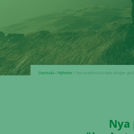
Startsida
Nyheter
Nya prekliniska data stödjer goda säkerhetsegenskaper för 4-1BB-
Nya 