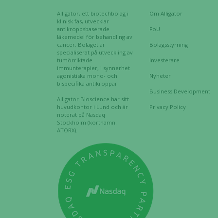
Alligator, ett biotechbolag i
Om Alligator
klinisk fas, utvecklar
antikroppsbaserade
FoU
läkemedel för behandling av
cancer. Bolaget är
Bolagsstyrning
specialiserat på utveckling av
tumörriktade
Investerare
immunterapier, i synnerhet
agonistiska mono- och
Nyheter
bispecifika antikroppar.
Business Development
Alligator Bioscience har sitt
huvudkontor i Lund och är
Privacy Policy
noterat på Nasdaq
Stockholm (kortnamn:
ATORX).