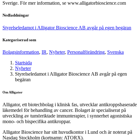
Sverige. För mer information, se www.alligatorbioscience.com
Nedladdningar
Styrelseledamot i Alligator Bioscience AB avgår på egen begäran
Kategoriserad som
Bolagsinformation
,
IR
,
Nyheter
,
Personalförändring
,
Svenska
Startsida
Nyheter
Styrelseledamot i Alligator Bioscience AB avgår på egen
begäran
Om Alligator
Alligator, ett biotechbolag i klinisk fas, utvecklar antikroppsbaserade
läkemedel för behandling av cancer. Bolaget är specialiserat på
utveckling av tumörriktade immunterapier, i synnerhet agonistiska
mono- och bispecifika antikroppar.
Alligator Bioscience har sitt huvudkontor i Lund och är noterat på
Nasdaq Stockholm (kortnamn: ATORX).