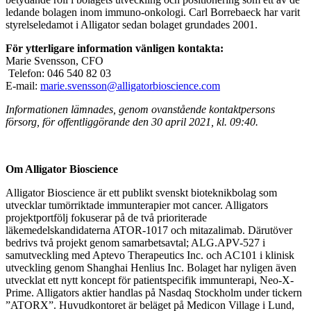
ledande bolagen inom immuno-onkologi. Carl Borrebaeck har varit
styrelseledamot i Alligator sedan bolaget grundades 2001.
För ytterligare information vänligen kontakta:
Marie Svensson, CFO
Telefon: 046 540 82 03
E-mail:
marie.svensson@alligatorbioscience.com
Informationen lämnades, genom ovanstående kontaktpersons
försorg, för offentliggörande den 30 april 2021, kl. 09:40.
Om Alligator Bioscience
Alligator Bioscience är ett publikt svenskt bioteknikbolag som
utvecklar tumörriktade immunterapier mot cancer. Alligators
projektportfölj fokuserar på de två prioriterade
läkemedelskandidaterna ATOR-1017 och mitazalimab. Därutöver
bedrivs två projekt genom samarbetsavtal; ALG.APV-527 i
samutveckling med Aptevo Therapeutics Inc. och AC101 i klinisk
utveckling genom Shanghai Henlius Inc. Bolaget har nyligen även
utvecklat ett nytt koncept för patientspecifik immunterapi, Neo-X-
Prime. Alligators aktier handlas på Nasdaq Stockholm under tickern
”ATORX”. Huvudkontoret är beläget på Medicon Village i Lund,