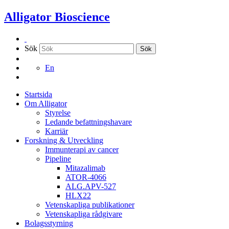
Hoppa
Alligator Bioscience
till
innehållet
Sök
Sök
En
Startsida
Om Alligator
Styrelse
Ledande befattningshavare
Karriär
Forskning & Utveckling
Immunterapi av cancer
Pipeline
Mitazalimab
ATOR-4066
ALG.APV-527
HLX22
Vetenskapliga publikationer
Vetenskapliga rådgivare
Bolagsstyrning