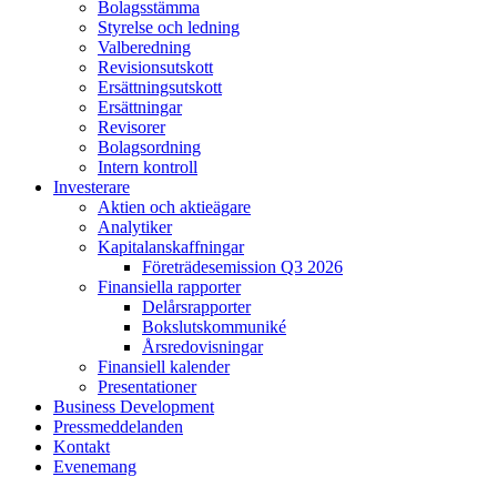
Bolagsstämma
Styrelse och ledning
Valberedning
Revisionsutskott
Ersättningsutskott
Ersättningar
Revisorer
Bolagsordning
Intern kontroll
Investerare
Aktien och aktieägare
Analytiker
Kapitalanskaffningar
Företrädesemission Q3 2026
Finansiella rapporter
Delårsrapporter
Bokslutskommuniké
Årsredovisningar
Finansiell kalender
Presentationer
Business Development
Pressmeddelanden
Kontakt
Evenemang