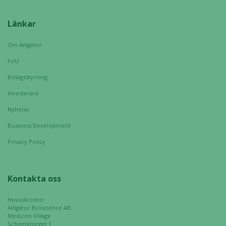
Länkar
Om Alligator
FoU
Bolagsstyrning
Investerare
Nyheter
Business Development
Privacy Policy
Kontakta oss
Huvudkontor
Alligator Bioscience AB
Medicon Village
Scheeletorget 1