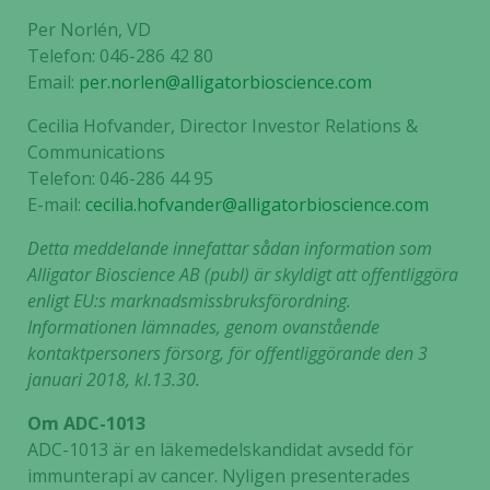
Per Norlén, VD
Telefon: 046-286 42 80
Emai
l:
per.norlen@alligatorbioscience.com
Cecilia Hofvander, Director Investor Relations &
Communications
Telefon: 046-286 44 95
E-mail:
cecilia.hofvander@alligatorbioscience.com
Detta meddelande innefattar sådan information som
Alligator Bioscience AB (publ) är skyldigt att offentliggöra
enligt EU:s marknadsmissbruksförordning.
Informationen lämnades, genom ovanstående
kontaktpersoners försorg, för offentliggörande den 3
januari 2018, kl.13.30.
Om ADC-1013
ADC-1013 är en läkemedelskandidat avsedd för
immunterapi av cancer. Nyligen presenterades