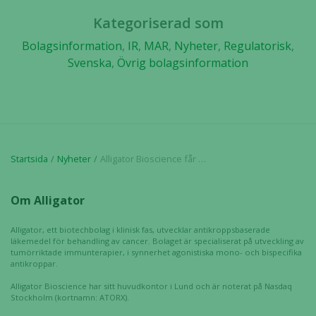
du nekar de
Kategoriserad som
här kakorna
kommer viss
Bolagsinformation
,
IR
,
MAR
,
Nyheter
,
Regulatorisk
,
funktionalitet
Svenska
,
Övrig bolagsinformation
att försvinna
från
hemsidan.
Marknadsföring
Startsida
Nyheter
Alligator Bioscience får en delmålsbetalning om 50 miljoner kronor från Janssen kopplad till beslut att starta kombinationsstudie med ADC-1013
Genom att dela
med dig av dina
Om Alligator
intressen och ditt
beteende när du
Alligator, ett biotechbolag i klinisk fas, utvecklar antikroppsbaserade
surfar ökar du
läkemedel för behandling av cancer. Bolaget är specialiserat på utveckling av
chansen att få se
tumörriktade immunterapier, i synnerhet agonistiska mono- och bispecifika
personligt
antikroppar.
anpassat innehåll
Alligator Bioscience har sitt huvudkontor i Lund och är noterat på Nasdaq
och erbjudanden.
Stockholm (kortnamn: ATORX).