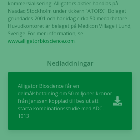
kommersialisering. Alligators aktier handlas på
För att vi ska
Nasdaq Stockholm under tickern ”ATORX”. Bolaget
kunna
grundades 2001 och har idag cirka 50 medarbetare.
förbättra
Huvudkontoret är beläget på Medicon Village i Lund,
hemsidans
Sverige. För mer information, se
funktionalitet
och
www.alligatorbioscience.com
.
uppbyggnad,
baserat på
hur hemsidan
Nedladdningar
används.
Alligator Bioscience får en
Upplevelse
delmålsbetalning om 50 miljoner kronor
För att vår
från Janssen kopplad till beslut att
hemsida ska
starta kombinationsstudie med ADC-
prestera så
1013
bra som
möjligt
under ditt
besök. Om