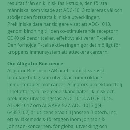
resultat från en klinisk fas I-studie, den första i
människa, som visade att
ADC-1013 tolereras väl och
stödjer den fortsatta kliniska utvecklingen.
Prekliniska data har tidigare visat att ADC-1013,
genom bindning till den co-stimulerande receptorn
CD40 på dendritceller, effektivt aktiverar T-celler.
Den förhöjda T-cellsaktiveringen gör det möjligt för
kroppens immunsystem att attackera cancern.
Nödvändiga
Om Alligator Bioscience
Dessa kakor
går inte att
Alligator Bioscience AB är ett publikt svenskt
välja bort. De
bioteknikbolag som utvecklar tumörriktade
behövs för
immunterapier mot cancer. Alligators projektportfölj
att hemsidan
innefattar fyra läkemedelskandidater i klinisk och
över huvud
preklinisk utvecklingsfas: ADC-1013, ATOR-1015,
taget ska
ATOR-1017 och ALG.APV-527. ADC-1013 (JNJ-
fungera.
64457107) är utlicensierad till Janssen Biotech, Inc.,
ett av läkemedels-företagen inom Johnson &
Johnson-koncernen, för global utveckling och
Statistik