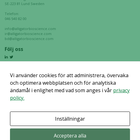
SE-223 81 Lund Sweden
Telefon:
046 540 82 00
info@alligatorbioscience.com
ir@alligatorbioscience.com
bd@alligatorbioscience.com
Följ oss
Vi använder cookies för att administrera, övervaka
och optimera webbplatsen och för analytiska
ändamål i enlighet med vad som anges i vår
privacy
policy.
Inställningar
Acceptera alla