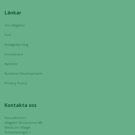
Marknadsföring
Länkar
Genom att dela
med dig av dina
Om Alligator
intressen och ditt
beteende när du
FoU
surfar ökar du
Bolagsstyrning
chansen att få se
personligt
Investerare
anpassat innehåll
Nyheter
och erbjudanden.
Business Development
Privacy Policy
Kontakta oss
Huvudkontor
Alligator Bioscience AB
Medicon Village
Scheeletorget 1