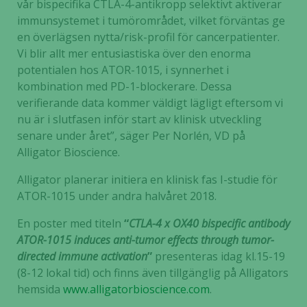
vår bispecifika CTLA-4-antikropp selektivt aktiverar
immunsystemet i tumörområdet, vilket förväntas ge
en överlägsen nytta/risk-profil för cancerpatienter.
Vi blir allt mer entusiastiska över den enorma
potentialen hos ATOR-1015, i synnerhet i
kombination med PD-1-blockerare. Dessa
verifierande data kommer väldigt lägligt eftersom vi
nu är i slutfasen inför start av klinisk utveckling
senare under året”, säger Per Norlén, VD på
Alligator Bioscience.
Alligator planerar initiera en klinisk fas I-studie för
ATOR-1015 under andra halvåret 2018.
En poster med titeln
“
CTLA-4 x OX40 bispecific antibody
ATOR-1015 induces anti-tumor effects through tumor-
directed immune activation
”
presenteras idag kl.15-19
(8-12 lokal tid) och finns även tillgänglig på Alligators
hemsida
www.alligatorbioscience.com
.