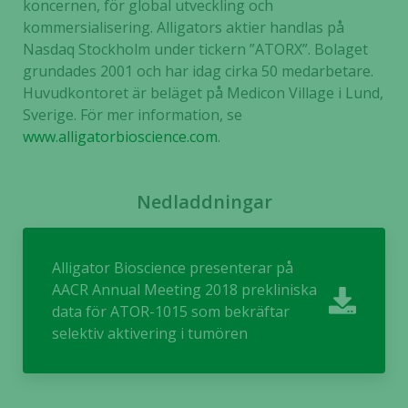
Nödvändiga
koncernen, för global utveckling och
Dessa kakor
kommersialisering. Alligators aktier handlas på
går inte att
Nasdaq Stockholm under tickern ”ATORX”. Bolaget
välja bort. De
grundades 2001 och har idag cirka 50 medarbetare.
behövs för
Huvudkontoret är beläget på Medicon Village i Lund,
att hemsidan
Sverige. För mer information, se
över huvud
www.alligatorbioscience.com
.
taget ska
fungera.
Nedladdningar
Statistik
För att vi ska
Alligator Bioscience presenterar på
kunna
AACR Annual Meeting 2018 prekliniska
förbättra
hemsidans
data för ATOR-1015 som bekräftar
funktionalitet
selektiv aktivering i tumören
och
uppbyggnad,
baserat på