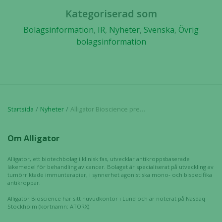
hur hemsidan
används.
Kategoriserad som
Bolagsinformation
,
IR
,
Nyheter
,
Svenska
,
Övrig
bolagsinformation
Upplevelse
För att vår
hemsida ska
prestera så
bra som
möjligt
Startsida
Nyheter
Alligator Bioscience presenterar på AACR Annual Meeting 2018 prekliniska data för ATOR-1015 som bekräftar selektiv aktivering i tumören
under ditt
besök. Om
du nekar de
Om Alligator
här kakorna
kommer viss
Alligator, ett biotechbolag i klinisk fas, utvecklar antikroppsbaserade
funktionalitet
läkemedel för behandling av cancer. Bolaget är specialiserat på utveckling av
tumörriktade immunterapier, i synnerhet agonistiska mono- och bispecifika
att försvinna
antikroppar.
från
hemsidan.
Alligator Bioscience har sitt huvudkontor i Lund och är noterat på Nasdaq
Stockholm (kortnamn: ATORX).