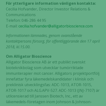
För ytterligare information vänligen kontakta:
Cecilia Hofvander, Director Investor Relations &
Communications
Telefon: 046-286 44 95
E-mail:
cecilia.hofvander@alligatorbioscience.com
Informationen lämnades, genom ovanstående
kontaktpersons försorg, för offentliggörande den 17 april
2018, kl.15.00.
Om Alligator Bioscience
Alligator Bioscience AB är ett publikt svenskt
bioteknikbolag som utvecklar tumörriktade
immunterapier mot cancer. Alligators projektportfölj
innefattar fyra läkemedelskandidater i klinisk och
preklinisk utvecklingsfas: ADC-1013, ATOR-1015,
ATOR-1017 och ALG.APV-527. ADC-1013 (JNJ-7107) är
utlicensierad till Janssen Biotech, Inc., ett av
läkemedels-företagen inom Johnson & Johnson-