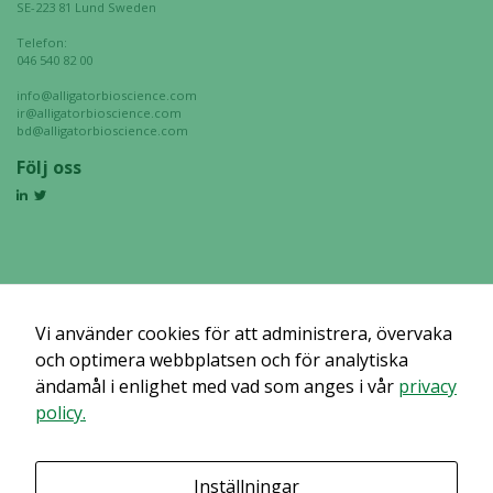
SE-223 81 Lund Sweden
Telefon:
046 540 82 00
info@alligatorbioscience.com
ir@alligatorbioscience.com
bd@alligatorbioscience.com
Följ oss
Vi använder cookies för att administrera, övervaka
och optimera webbplatsen och för analytiska
ändamål i enlighet med vad som anges i vår
privacy
policy.
Inställningar