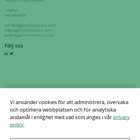
SE-223 81 Lund Sweden
Telefon:
046 540 82 00
info@alligatorbioscience.com
ir@alligatorbioscience.com
bd@alligatorbioscience.com
Följ oss
Vi använder cookies för att administrera, övervaka
Det verkar som om dina inställningar hindrar dig från att se detta
innehållet. Med största sannolikhet är det för att du har Upplevelse
och optimera webbplatsen och för analytiska
avstängt.
ändamål i enlighet med vad som anges i vår
privacy
policy.
Granska dina inställningar