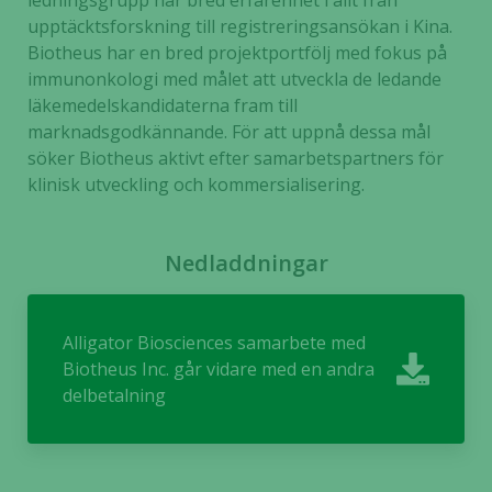
ledningsgrupp har bred erfarenhet i allt från
Nödvändiga
upptäcktsforskning till registreringsansökan i Kina.
Dessa kakor
Biotheus har en bred projektportfölj med fokus på
går inte att
immunonkologi med målet att utveckla de ledande
välja bort. De
läkemedelskandidaterna fram till
behövs för
marknadsgodkännande. För att uppnå dessa mål
att hemsidan
söker Biotheus aktivt efter samarbetspartners för
över huvud
klinisk utveckling och kommersialisering.
taget ska
fungera.
Nedladdningar
Statistik
För att vi ska
kunna
Alligator Biosciences samarbete med
förbättra
Biotheus Inc. går vidare med en andra
hemsidans
delbetalning
funktionalitet
och
uppbyggnad,
baserat på