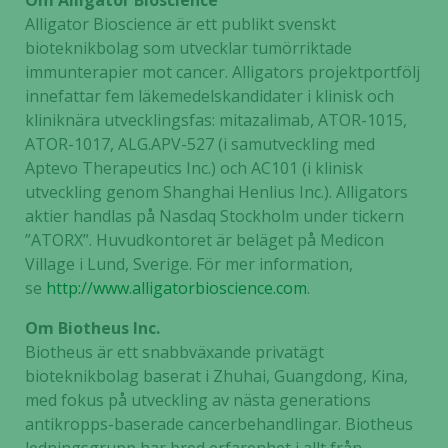
Om Alligator Bioscience
Alligator Bioscience är ett publikt svenskt
bioteknikbolag som utvecklar tumörriktade
immunterapier mot cancer. Alligators projektportfölj
innefattar fem läkemedelskandidater i klinisk och
kliniknära utvecklingsfas: mitazalimab, ATOR-1015,
ATOR-1017, ALG.APV-527 (i samutveckling med
Aptevo Therapeutics Inc.) och AC101 (i klinisk
utveckling genom Shanghai Henlius Inc.). Alligators
aktier handlas på Nasdaq Stockholm under tickern
”ATORX”. Huvudkontoret är beläget på Medicon
Village i Lund, Sverige. För mer information,
se
http://www.alligatorbioscience.com
.
Om Biotheus Inc.
Biotheus är ett snabbväxande privatägt
bioteknikbolag baserat i Zhuhai, Guangdong, Kina,
med fokus på utveckling av nästa generations
antikropps-baserade cancerbehandlingar. Biotheus