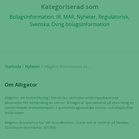
hur hemsidan
Kategoriserad som
används.
Bolagsinformation
,
IR
,
MAR
,
Nyheter
,
Regulatorisk
,
Svenska
,
Övrig bolagsinformation
Upplevelse
För att vår
hemsida ska
prestera så
bra som
Startsida
Nyheter
Alligator Biosciences samarbete med Biotheus Inc. går vidare med en andra delbetalning
möjligt
under ditt
besök. Om
Om Alligator
du nekar de
här kakorna
Alligator, ett biotechbolag i klinisk fas, utvecklar antikroppsbaserade
kommer viss
läkemedel för behandling av cancer. Bolaget är specialiserat på utveckling av
funktionalitet
tumörriktade immunterapier, i synnerhet agonistiska mono- och bispecifika
antikroppar.
att försvinna
från
Alligator Bioscience har sitt huvudkontor i Lund och är noterat på Nasdaq
Stockholm (kortnamn: ATORX).
hemsidan.