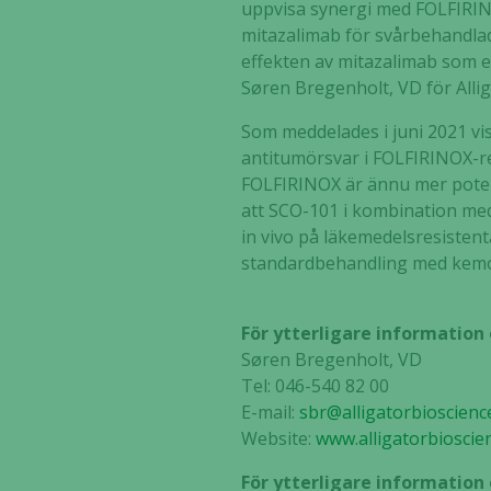
uppvisa synergi med FOLFIRINO
mitazalimab för svårbehandlad 
effekten av mitazalimab som e
Søren Bregenholt, VD för Allig
Som meddelades i juni 2021 vi
antitumörsvar i FOLFIRINOX-re
FOLFIRINOX är ännu mer poten
att SCO-101 i kombination me
in vivo på läkemedelsresistent
standardbehandling med kemo
För ytterligare information
Søren B
regenholt, VD
Tel: 046-540 82 00
E-mail:
sbr@alligatorbioscienc
Website:
www.alligatorbioscie
För ytterligare information