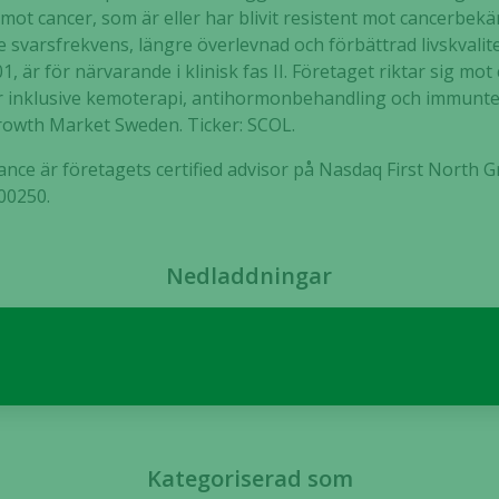
mot cancer, som är eller har blivit resistent mot cancerbek
att hemsidan
över huvud
e svarsfrekvens, längre överlevnad och förbättrad livskvalit
taget ska
 är för närvarande i klinisk fas II. Företaget riktar sig mo
fungera.
 inklusive kemoterapi, antihormonbehandling och immunte
Growth Market Sweden. Ticker: SCOL.
ce är företagets certified advisor på Nasdaq First North 
Statistik
200250.
För att vi ska
kunna
förbättra
hemsidans
Nedladdningar
funktionalitet
och
uppbyggnad,
baserat på
hur hemsidan
används.
Kategoriserad som
Upplevelse