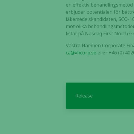
en effektiv behandlingsmetod 
erbjuder potentialen för bättr
läkemedelskandidaten, SCO-101,
mot olika behandlingsmetoder
listat på Nasdaq First North 
Västra Hamnen Corporate Finan
ca@vhcorp.se
eller +46 (0) 40
Release