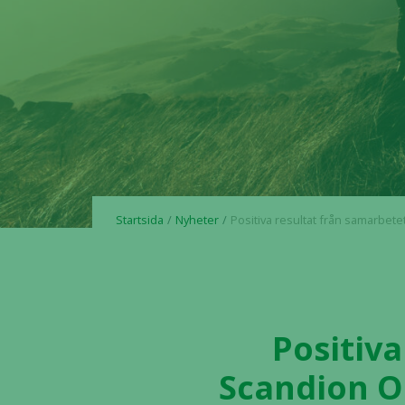
Startsida
Nyheter
Positiva resultat från samarbetet mellan Scandion Oncology och Alligator Bioscience ger ytterligare stöd för effekt
Positiv
Scandion On