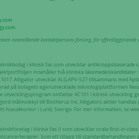
y.com
gy.com
om ovanstående kontaktpersons försorg, för offentliggörande d
oteknikbolag i klinisk fas som utvecklar antikroppsbaserade
ektportföljen innehåller två kliniska läkemedelskandidater
17. Alligator utvecklar ALG.APV-527 tillsammans med Aptev
serad på bolagets egenutvecklade teknologiplattformen Ne
de utvecklingsprogram omfattar AC101 i klinisk utveckling
ggjord målmolekyl till Biotherus Inc. Alligators aktier hand
itt huvudkontor i Lund, Sverige. För mer information, se ww
Nödvändiga
Dessa kakor
går inte att
nikföretag i klinisk fas II som utvecklar orala first-in-class 
välja bort. De
icancerterapier. Som ett tillägg till standardbehandlingen 
behövs för