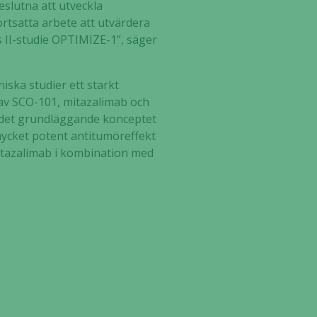
slutna att utveckla
ortsatta arbete att utvärdera
 II-studie OPTIMIZE-1”, säger
ska studier ett starkt
 av SCO-101, mitazalimab och
 det grundläggande konceptet
ycket potent antitumöreffekt
mitazalimab i kombination med