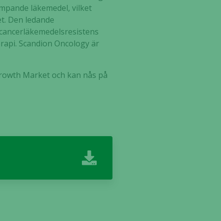
ämpande läkemedel, vilket
et. Den ledande
t cancerläkemedelsresistens
rapi.
Scandion Oncology är
Growth Market och kan nås på