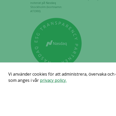
noterat på Nasdaq
Stockholm (kortnamn:
ATORX).
Vi använder cookies för att administrera, övervaka och
som anges i vår
privacy policy.
Prenumerera för att få