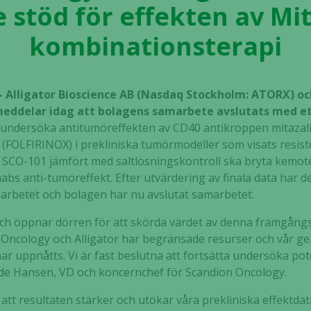
e stöd för effekten av Mi
kombinationsterapi
– Alligator Bioscience AB (Nasdaq Stockholm: ATORX) o
eddelar idag att bolagens samarbete avslutats med ett
t undersöka
antitumöreffekten av CD40 antikroppen mitaza
pi (FOLFIRINOX) i prekliniska tumörmodeller som visats resis
 SCO-101 jämfört med saltlösningskontroll ska bryta kemot
imabs anti-tumöreffekt. Efter utvärdering av finala data ha
arbetet och bolagen har nu avslutat samarbetet.
och öppnar dörren för att skörda värdet av denna framgång
 Oncology och Alligator har begränsade resurser och vår g
har uppnåtts. Vi är fast beslutna att fortsätta undersöka p
e Hansen, VD och koncernchef för Scandion Oncology.
e att resultaten stärker och utökar våra prekliniska effektd