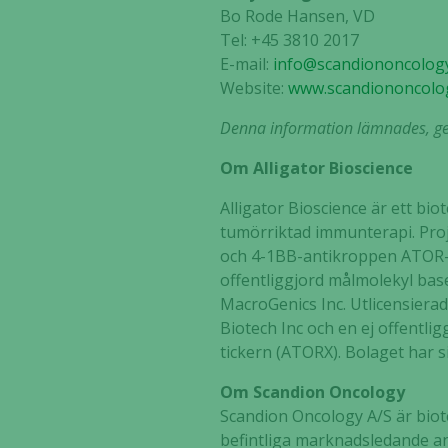
Bo Rode Hansen
, VD
Tel: +45 3810 2017
E-mail:
i
nfo@scandiononcolog
Website:
www.scandiononcolo
Denna information lämnades, gen
Om Alligator Bioscience
Alligator Bioscience är ett bi
tumörriktad immunterapi. Proj
och 4-1BB-antikroppen ATOR-10
offentliggjord målmolekyl ba
MacroGenics Inc. Utlicensiera
Biotech Inc och en ej offentli
tickern (ATORX). Bolaget har s
Om Scandion Oncology
Scandion Oncology A/S är biotek
befintliga marknadsledande ant