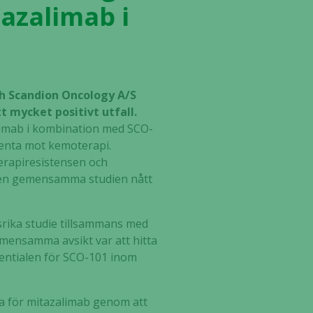
tazalimab i
ch Scandion Oncology A/S
 mycket positivt utfall.
limab i kombination med SCO-
tenta mot kemoterapi.
erapiresistensen och
r den gemensamma studien nått
srika studie tillsammans med
emensamma avsikt var att hitta
otentialen för SCO-101 inom
ata för mitazalimab genom att