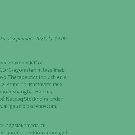
en 2 september 2021, kl. 10:00.
 cancerläkemedel för
: CD40-agonisten mitazalimab
o Therapeutics Inc. och en ej
o-X-Prime™ tillsammans med
 genom Shanghai Henlius
las på Nasdaq Stockholm under
w.alligatorbioscience.com.
tilläggsläkemedel till
av cancer introducerar bolaget