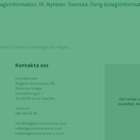
agsinformation
,
IR
,
Nyheter
,
Svenska
,
Övrig bolagsinforma
För att vår
hemsida ska
prestera så
bra som
möjligt
under ditt
besök. Om
ioscience ger ytterligare stöd för effekten av Mitazalimab i kombinationsterapi
du nekar de
här kakorna
Kontakta oss
kommer viss
funktionalitet
Huvudkontor
att försvinna
Alligator Bioscience AB
från
Medicon Village
Scheeletorget 1
hemsidan.
SE-223 81 Lund Sweden
Det verkar s
innehållet. M
Telefon:
046 540 82 00
Marknadsföring
info@alligatorbioscience.com
Genom att dela
ir@alligatorbioscience.com
med dig av dina
bd@alligatorbioscience.com
intressen och ditt