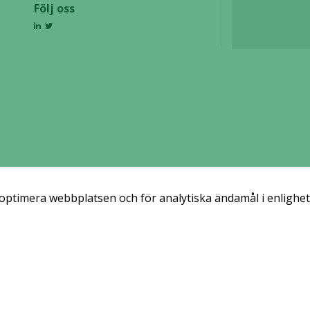
Följ oss
beteende när du
surfar ökar du
chansen att få se
personligt
anpassat innehåll
och erbjudanden.
 optimera webbplatsen och för analytiska ändamål i enlighe
Prenumerera via email
Prenumerera
r våra pressmeddelande och rapporter
via email from Alligator Bioscience.