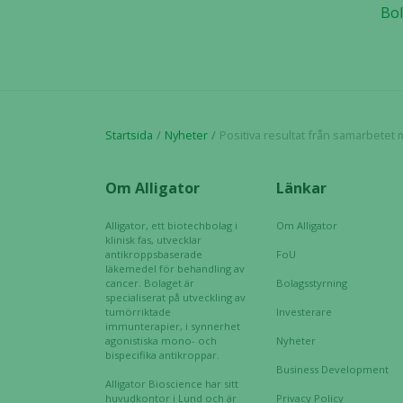
Bol
Startsida
Nyheter
Positiva resultat från samarbetet mellan Scandion Oncology och Alligator B
Om Alligator
Länkar
Alligator, ett biotechbolag i
Om Alligator
klinisk fas, utvecklar
antikroppsbaserade
FoU
läkemedel för behandling av
cancer. Bolaget är
Bolagsstyrning
specialiserat på utveckling av
tumörriktade
Investerare
immunterapier, i synnerhet
agonistiska mono- och
Nyheter
bispecifika antikroppar.
Business Development
Alligator Bioscience har sitt
huvudkontor i Lund och är
Privacy Policy