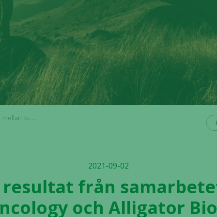
en av Mitazalimab i kombinationsterapi
2021-09-02
a resultat från samarbete
cology och Alligator Bi