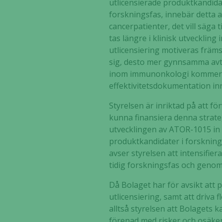
utlicensierade produktkandid
forskningsfas, innebär detta a
cancerpatienter, det vill säga
tas längre i klinisk utvecklin
utlicensiering motiveras främst
sig, desto mer gynnsamma avt
inom immunonkologi kommer att
effektivitetsdokumentation inn
Styrelsen är inriktad på att för
kunna finansiera denna strateg
utvecklingen av ATOR-1015 in 
produktkandidater i forskningsf
avser styrelsen att intensifie
tidig forskningsfas och genom 
Då Bolaget har för avsikt att 
utlicensiering, samt att driva
alltså styrelsen att Bolagets 
förenad med risker och osäke