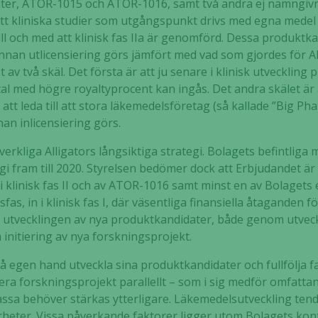
ater, ATOR-1015 och ATOR-1016, samt två andra ej namngiv
välja bort. De
tt kliniska studier som utgångspunkt drivs med egna medel fra
behövs för
 till och med att klinisk fas IIa är genomförd. Dessa produk
att hemsidan
g innan utlicensiering görs jämfört med vad som gjordes för
över huvud
 av två skäl. Det första är att ju senare i klinisk utvecklin
taget ska
al med högre royaltyprocent kan ingås. Det andra skälet ä
fungera.
 leda till att stora läkemedelsföretag (så kallade ”Big Pha
an inlicensiering görs.
Statistik
verkliga Alligators långsiktiga strategi. Bolagets befintliga me
För att vi ska
i fram till 2020. Styrelsen bedömer dock att Erbjudandet är 
kunna
i klinisk fas II och av ATOR-1016 samt minst en av Bolagets
förbättra
as, in i klinisk fas I, där väsentliga finansiella åtaganden 
hemsidans
ra utvecklingen av nya produktkandidater, både genom utveck
funktionalitet
initiering av nya forskningsprojekt.
och
uppbyggnad,
på egen hand utveckla sina produktkandidater och fullfölja fa
baserat på
 flera forskningsprojekt parallellt – som i sig medför omfat
hur hemsidan
kassa behöver stärkas ytterligare. Läkemedelsutveckling ten
används.
rheter. Vissa påverkande faktorer ligger utom Bolagets ko