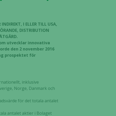
NDIREKT, I ELLER TILL USA,
GÖRANDE, DISTRIBUTION
 ÅTGÄRD.
 som utvecklar innovativa
orde den 2 november 2016
ag prospektet för
rnationellt, inklusive
i Sverige, Norge, Danmark och
nadsvärde för det totala antalet
ala antalet aktier i Bolaget