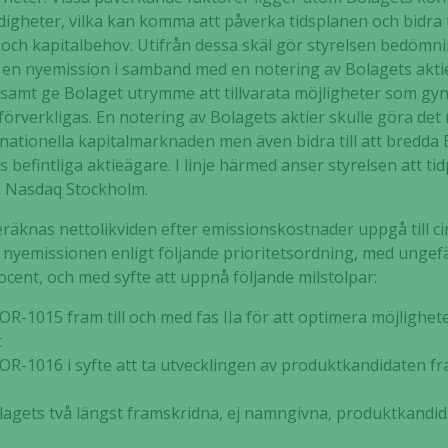
igheter, vilka kan komma att påverka tidsplanen och bidra t
Upplevelse
 och kapitalbehov. Utifrån dessa skäl gör styrelsen bedömni
För att vår
a en nyemission i samband med en notering av Bolagets aktier 
hemsida ska
tal samt ge Bolaget utrymme att tillvarata möjligheter som 
prestera så
örverkligas. En notering av Bolagets aktier skulle göra det m
bra som
rnationella kapitalmarknaden men även bidra till att bredd
möjligt
ets befintliga aktieägare. I linje härmed anser styrelsen att t
under ditt
å Nasdaq Stockholm.
besök. Om
du nekar de
räknas nettolikviden efter emissionskostnader uppgå till c
här kakorna
 nyemissionen enligt följande prioritetsordning, med ungefä
kommer viss
ocent, och med syfte att uppnå följande milstolpar:
funktionalitet
att försvinna
TOR-1015 fram till och med fas IIa för att optimera möjlighe
från
t
hemsidan.
OR-1016 i syfte att ta utvecklingen av produktkandidaten fram
olagets två längst framskridna, ej namngivna, produktkandida
Marknadsföring
Genom att dela