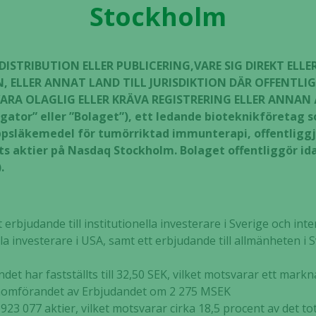
Stockholm
ISTRIBUTION ELLER PUBLICERING,VARE SIG DIREKT ELLER I
N, ELLER ANNAT LAND TILL JURISDIKTION DÄR OFFENTLI
VARA OLAGLIG ELLER KRÄVA REGISTRERING ELLER ANNAN
ligator” eller ”Bolaget”), ett ledande bioteknikföretag
psläkemedel för tumörriktad immunterapi, offentliggj
ets aktier på Nasdaq Stockholm. Bolaget offentliggör id
).
erbjudande till institutionella investerare i Sverige och inte
ella investerare i USA, samt ett erbjudande till allmänheten 
ndet har fastställts till 32,50 SEK, vilket motsvarar ett mark
genomförandet av Erbjudandet om 2 275 MSEK
23 077 aktier, vilket motsvarar cirka 18,5 procent av det tot