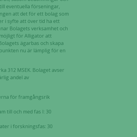
ill eventuella förseningar,
ngen att det för ett bolag som
i syfte att över tid ha ett
gynnar Bolagets verksamhet och
öjligt för Alligator att
a Bolagets ägarbas och skapa
idpunkten nu är lämplig för en
irka 312 MSEK. Bolaget avser
rlig andel av
terna för framgångsrik
 till och med fas I: 30
ter i forskningsfas: 30