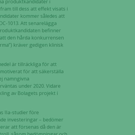
na produktkandidater i
m till dess att effekt visats i
tkandidater kommer således att
 ADC-1013. Att senarelägga
g produktkandidaten befinner
r att den hårda konkurrensen
rma”) kräver gedigen klinisk
del är tillräckliga för att
motiverat för att säkerställa
 ej namngivna
förväntas under 2020. Vidare
ling av Bolagets projekt i
s IIa-studier före
tande investeringar – bedömer
derar att försenas då den är
ntroll, såsom bedömningar och