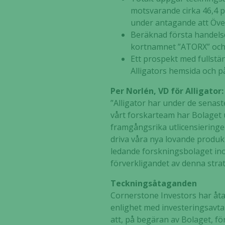
motsvarande cirka 46,4 pr
under antagande att Övert
Beräknad första handels
kortnamnet ”ATORX” och 
Ett prospekt med fullstä
Alligators hemsida och 
Per Norlén, VD för Alligator:
”Alligator har under de senas
vårt forskarteam har Bolaget u
framgångsrika utlicensieringen 
driva våra nya lovande produkt
ledande forskningsbolaget ino
förverkligandet av denna strat
Teckningsåtaganden
Cornerstone Investors har åtag
enlighet med investeringsavtal
att, på begäran av Bolaget, fö