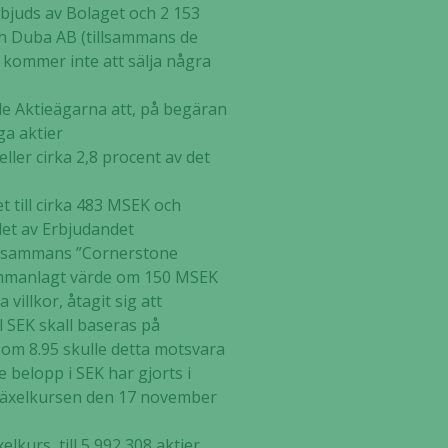
rbjuds av Bolaget och 2 153
och Duba AB (tillsammans de
 kommer inte att sälja några
nde Aktieägarna att, på begäran
ga aktier
ller cirka 2,8 procent av det
t till cirka 483 MSEK och
det av Erbjudandet
illsammans ”Cornerstone
t sammanlagt värde om 150 MSEK
villkor, åtagit sig att
l SEK skall baseras på
om 8.95 skulle detta motsvara
 belopp i SEK har gjorts i
å växelkursen den 17 november
urs, till 5 992 308 aktier,