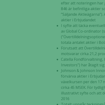
efter att noteringen har
846 är befintliga aktier
”Säljande Aktieägarna”).
aktier i Erbjudandet
I syfte att täcka eventue
av Global Co-ordinator (se
(”Övertilldelningsoptione
totala antalet aktier i 
Förutsatt att Övertilldel
motsvarar cirka 21,2 pro
Catella Fondförvaltning
Investors”) har åtagit si
Johnson & Johnson Innovati
förvärva aktier i Erbjud
växelkursen per den 17 
cirka 45 MSEK. För tydli
illustrativt syfte och a
2016
Totalt uppgår teckningså