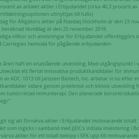
ocent av antalet aktier i Erbjudandet (cirka 40,3 procent av 
illdelningsoptionen uttnyttjas till fullo)
dag för Alligators aktier på Nasdaq Stockholm är den 23 n
beräknad likviddag är den 25 november 2016
ndiga villkor och anvisningar för Erbjudandet offentliggörs
på Carnegies hemsida för pågående erbjudanden
te åren haft en enastående utveckling. Med utgångspunkt i 
tvecklat ett flertal innovativa produktkandidater för immun
av ADC-1013 till Janssen Biotech, Inc. arbetar vi nu efter en
kandidater vidare genom preklinisk och klinisk utveckling f
m tumörriktad immunterapi. Den planerade börsintroduktione
egi.”
it sig att förvärva aktier i Erbjudandet motsvarande totalt 1
et som ingicks i samband med JJDC:s initiala investering i Bo
rvärva aktier för ett totalt belopp i SEK upp till motsvaran