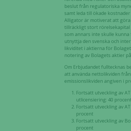
beslut från regulatoriska mynd
samt leda till ökade kostnader
Alligator är motiverat att gör
tillräckligt stort rörelsekapi
som annars inte skulle kunna f
utnyttja den svenska och inte
likviditet i aktierna för Bolag
notering av Bolagets aktier p
Om Erbjudandet fulltecknas be
att använda nettolikviden från
emissionslikviden angiven i pr
Fortsatt utveckling av A
utlicensiering: 40 procen
Fortsatt utveckling av AT
procent
Fortsatt utveckling av B
procent