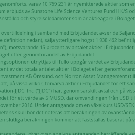
 genomförts, varav 10 769 231 är nyemitterade aktier som e
 som erbjuds av Sunstone Life Science Ventures Fund II K/S 
 Anställda och styrelseledamöter som är aktieägare i Bolaget
ll övertilldelning i samband med Erbjudandet avser de Sälja
 definition nedan), sälja ytterligare högst 1 938 462 befintli
n”), motsvarande 15 procent av antalet aktier i Erbjudandet e
Bolaget efter genomförandet av Erbjudandet
ningsoptionen utnyttjas till fullo uppgår värdet av Erbjudande
cent av det totala antalet aktier i Bolaget efter genomföran
, Investment AB Öresund, och Norron Asset Management (t
g att, på vissa villkor, förvärva aktier i Erbjudandet för et
on-JJDC, Inc. (”JJDC”) har, genom särskilt avtal och på vissa 
andet för ett värde av 5 MUSD, där omvandlingen från USD til
november 2016. Under antagande om en växelkurs USD/SEK 
ghetens skull bör det noteras att beräkningen av ovanstående
tt den slutliga beräkningen kommer att fastställas baserat p
tagandena, givet ovan angivna antaganden beträffande växelk