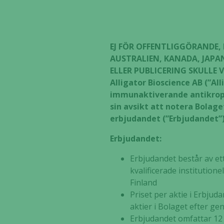
EJ FÖR OFFENTLIGGÖRANDE, D
AUSTRALIEN, KANADA, JAPA
ELLER PUBLICERING SKULLE 
Alligator Bioscience AB (”Al
immunaktiverande antikrop
sin avsikt att notera Bolag
erbjudandet (”Erbjudandet”
Erbjudandet:
Erbjudandet består av ett 
kvalificerade institution
Finland
Priset per aktie i Erbjuda
aktier i Bolaget efter 
Erbjudandet omfattar 12 9