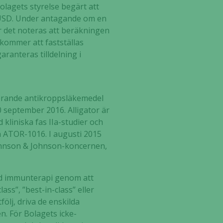
lagets styrelse begärt att
 MUSD. Under antagande om en
r det noteras att beräkningen
 kommer att fastställas
ranteras tilldelning i
verande antikroppsläkemedel
0 september 2016. Alligator är
 kliniska fas IIa-studier och
 ATOR-1016. I augusti 2015
 Johnson & Johnson-koncernen,
tad immunterapi genom att
ss”, ”best-in-class” eller
ölj, driva de enskilda
n. För Bolagets icke-