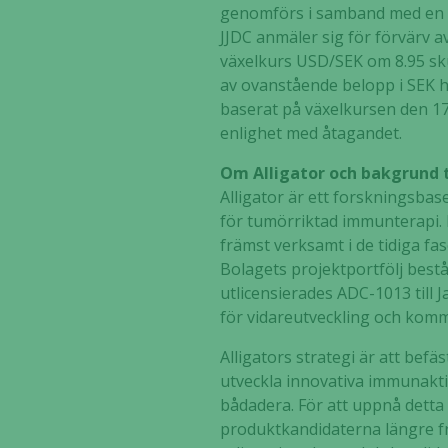
genomförs i samband med en n
JJDC anmäler sig för förvärv 
växelkurs USD/SEK om 8.95 sku
av ovanstående belopp i SEK har
baserat på växelkursen den 17
enlighet med åtagandet.
Om Alligator och bakgrund t
Alligator är ett forskningsba
för tumörriktad immunterapi. B
främst verksamt i de tidiga fa
Bolagets projektportfölj bes
utlicensierades ADC-1013 till
för vidareutveckling och komm
Alligators strategi är att be
utveckla innovativa immunaktiv
bådadera. För att uppnå detta 
produktkandidaterna längre fra