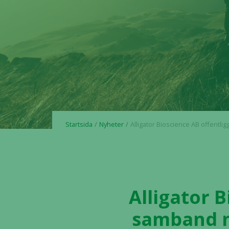
Startsida
Nyheter
Alligator Bioscience AB offentliggör prospekt i samband med börsintrodukti
Alligator 
samband m