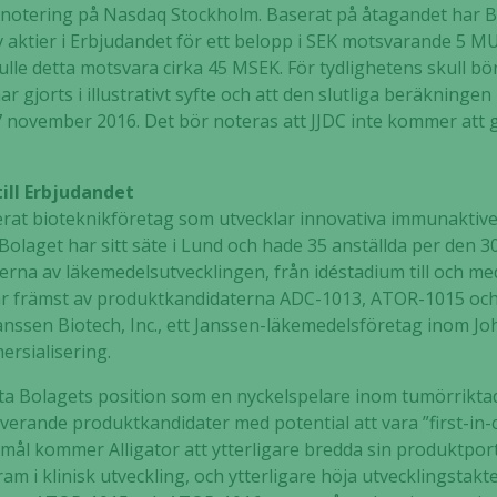
otering på Nasdaq Stockholm. Baserat på åtagandet har Bo
av aktier i Erbjudandet för ett belopp i SEK motsvarande 5
lle detta motsvara cirka 45 MSEK. För tydlighetens skull bö
 gjorts i illustrativt syfte och att den slutliga beräkningen
 november 2016. Det bör noteras att JJDC inte kommer att ga
ill Erbjudandet
serat bioteknikföretag som utvecklar innovativa immunakti
olaget har sitt säte i Lund och hade 35 anställda per den 3
serna av läkemedelsutvecklingen, från idéstadium till och med
tår främst av produktkandidaterna ADC-1013, ATOR-1015 och
 Janssen Biotech, Inc., ett Janssen-läkemedelsföretag inom
ersialisering.
fästa Bolagets position som en nyckelspelare inom tumörrik
erande produktkandidater med potential att vara ”first-in-cla
Nödvändiga
mål kommer Alligator att ytterligare bredda sin produktportf
Dessa kakor
m i klinisk utveckling, och ytterligare höja utvecklingstakte
går inte att