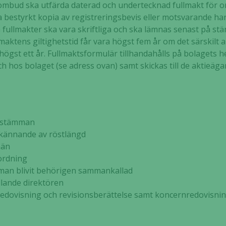
 ombud ska utfärda daterad och undertecknad fullmakt för 
a bestyrkt kopia av registreringsbevis eller motsvarande han
 fullmakter ska vara skriftliga och ska lämnas senast på 
maktens giltighetstid får vara högst fem år om det särskilt
n högst ett år. Fullmaktsformulär tillhandahålls på bolagets 
ch hos bolaget (se adress ovan) samt skickas till de aktieä
 stämman
nnande av röstlängd
män
rdning
 blivit behörigen sammankallad
ande direktören
visning och revisionsberättelse samt koncernredovisnin