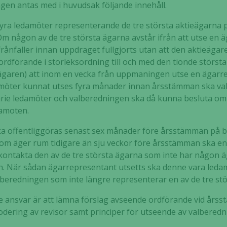
gen antas med i huvudsak följande innehåll.
välja bort. De
behövs för
yra ledamöter representerande de tre största aktieägarna pe
att hemsidan
Om någon av de tre största ägarna avstår ifrån att utse en 
över huvud
frånfaller innan uppdraget fullgjorts utan att den aktieäga
taget ska
 ordförande i storleksordning till och med den tionde stör
fungera.
sta ägaren) att inom en vecka från uppmaningen utse en ägar
amöter kunnat utses fyra månader innan årsstämman ska v
arie ledamöter och valberedningen ska då kunna besluta om 
Statistik
damoten.
För att vi ska
kunna
a offentliggöras senast sex månader före årsstämman på b
förbättra
om äger rum tidigare än sju veckor före årsstämman ska en
hemsidans
kontakta den av de tre största ägarna som inte har någon 
funktionalitet
. När sådan ägarrepresentant utsetts ska denne vara leda
och
alberedningen som inte längre representerar en av de tre st
uppbyggnad,
baserat på
 ansvar är att lämna förslag avseende ordförande vid årss
hur hemsidan
odering av revisor samt principer för utseende av valberedn
används.