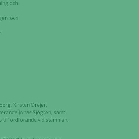
ing och
gen; och
r
erg, Kirsten Drejer,
nterande Jonas Sjögren, samt
s till ordförande vid stämman.