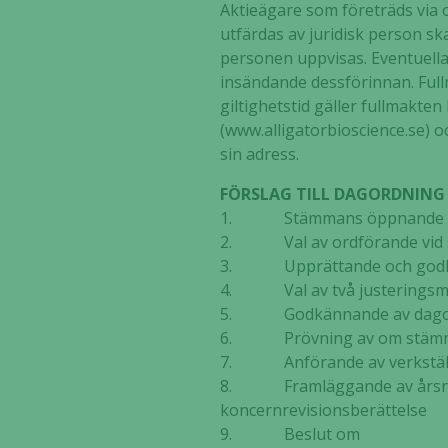
Aktieägare som företräds via
utfärdas av juridisk person sk
personen uppvisas. Eventuella
insändande dessförinnan. Full
giltighetstid gäller fullmakte
(www.alligatorbioscience.se) o
sin adress.
FÖRSLAG TILL DAGORDNING
1. Stämmans öppnande
2. Val av ordförande vid
3. Upprättande och godkä
4. Val av två justerings
5. Godkännande av dago
6. Prövning av om stämman
7. Anförande av verkställ
8. Framläggande av årsredo
koncernrevisionsberättelse
9. Beslut om