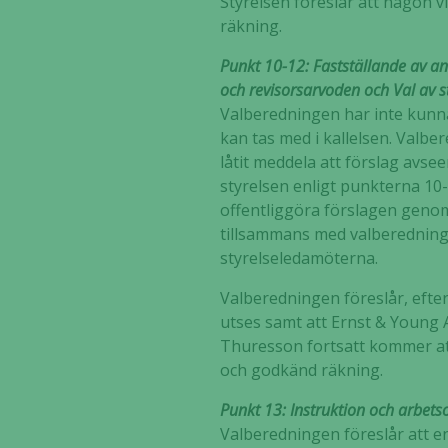
Styrelsen föreslår att någon v
räkning.
Punkt 10-12: Fastställande av an
och revisorsarvoden och Val av s
Valberedningen har inte kunnat 
kan tas med i kallelsen. Valbe
låtit meddela att förslag avse
styrelsen enligt punkterna 10-
offentliggöra förslagen geno
tillsammans med valberedning
styrelseledamöterna.
Valberedningen föreslår, efte
utses samt att Ernst & Young 
Thuresson fortsatt kommer att
och godkänd räkning.
Punkt 13: Instruktion och arbets
Valberedningen föreslår att e