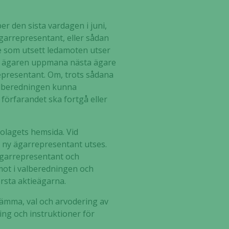
r den sista vardagen i juni,
ägarrepresentant, eller sådan
re som utsett ledamoten utser
sta ägaren uppmana nästa ägare
representant. Om, trots sådana
alberedningen kunna
förfarandet ska fortgå eller
olagets hemsida. Vid
 ny ägarrepresentant utses.
ägarrepresentant och
mot i valberedningen och
örsta aktieägarna.
tämma, val och arvodering av
ing och instruktioner för