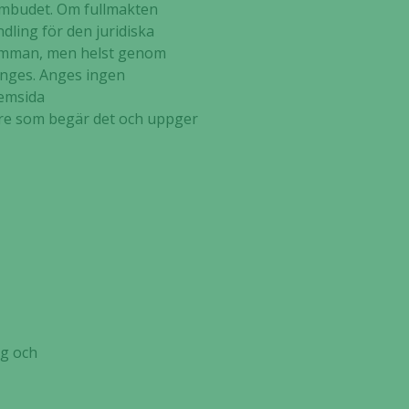
ombudet. Om fullmakten
dling för den juridiska
stämman, men helst genom
 anges. Anges ingen
hemsida
gare som begär det och uppger
g och