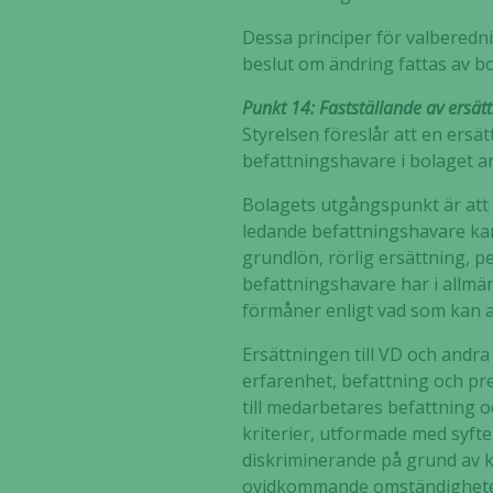
Dessa principer för valberednin
beslut om ändring fattas av 
Punkt 14: Fastställande av ersät
Styrelsen föreslår att en ersä
befattningshavare i bolaget
Bolagets utgångspunkt är att
ledande befattningshavare kan
grundlön, rörlig ersättning, 
befattningshavare har i allmän
förmåner enligt vad som kan an
Ersättningen till VD och andr
erfarenhet, befattning och pre
till medarbetares befattning 
kriterier, utformade med syfte
diskriminerande på grund av k
ovidkommande omständighete