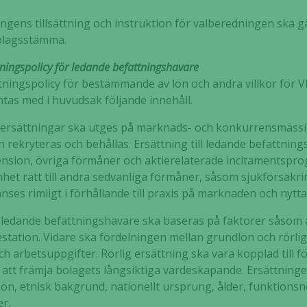
gens tillsättning och instruktion för valberedningen ska gälla
Upplevelse
bolagsstämma.
För att vår
hemsida ska
tningspolicy för ledande befattningshavare
prestera så
ttningspolicy för bestämmande av lön och andra villkor för 
bra som
 antas med i huvudsak följande innehåll.
möjligt
under ditt
 ersättningar ska utges på marknads- och konkurrensmässig
besök. Om
 rekryteras och behållas. Ersättning till ledande befattnin
du nekar de
pension, övriga förmåner och aktierelaterade incitamentspr
här kakorna
het rätt till andra sedvanliga förmåner, såsom sjukförsäkrin
kommer viss
ses rimligt i förhållande till praxis på marknaden och nytta
funktionalitet
att försvinna
a ledande befattningshavare ska baseras på faktorer såsom
från
station. Vidare ska fördelningen mellan grundlön och rörlig
hemsidan.
och arbetsuppgifter. Rörlig ersättning ska vara kopplad till
 att främja bolagets långsiktiga värdeskapande. Ersättninge
ön, etnisk bakgrund, nationellt ursprung, ålder, funktionsn
Marknadsföring
r.
Genom att dela