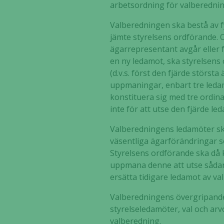
arbetsordning för valberednin
Valberedningen ska bestå av f
jämte styrelsens ordförande. 
ägarrepresentant avgår eller 
en ny ledamot, ska styrelsens
(d.v.s. först den fjärde stör
uppmaningar, enbart tre led
konstituera sig med tre ordin
inte för att utse den fjärde le
Valberedningens ledamöter sk
väsentliga ägarförändringar s
Styrelsens ordförande ska då 
uppmana denne att utse sådan
ersätta tidigare ledamot av v
Valberedningens övergripande
styrelseledamöter, val och arv
valberedning.