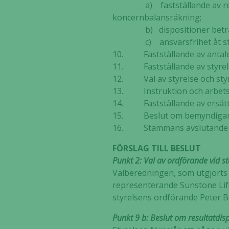
a) fastställande av result
koncernbalansräkning;
b) dispositioner beträffand
c) ansvarsfrihet åt styrel
10. Fastställande av antalet
11. Fastställande av styrel
12. Val av styrelse och styr
13. Instruktion och arbets
14. Fastställande av ersättn
15. Beslut om bemyndigand
16. Stämmans avslutande
FÖRSLAG TILL BESLUT
Punkt 2: Val av ordförande vid
Valberedningen, som utgjorts 
representerande Sunstone Life
styrelsens ordförande Peter B
Punkt 9 b: Beslut om resultatdis