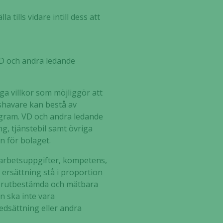
 tills vidare intill dess att
VD och andra ledande
a villkor som möjliggör att
gshavare kan bestå av
ogram. VD och andra ledande
g, tjänstebil samt övriga
n för bolaget.
 arbetsuppgifter, kompetens,
 ersättning stå i proportion
 förutbestämda och mätbara
n ska inte vara
edsättning eller andra