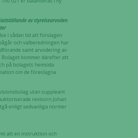
 750 021 kr balanseras i ny
Fastställande av styrelsearvoden
ter
lse i sådan tid att förslagen
se pågår och valberedningen har
ordförande samt arvodering av
a. Bolaget kommer därefter att
och på bolagets hemsida
rmation om de föreslagna
evisionsbolag utan suppleant
auktoriserade revisorn Johan
utgå enligt sedvanliga normer
t att en instruktion och