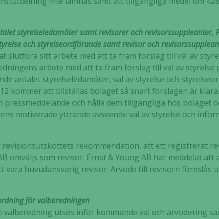
instutdelning inte lämnas samt att tillgängliga medel om 428
talet styrelseledamöter samt revisorer och revisorssuppleanter, 
tyrelse och styrelseordförande samt revisor och revisorssupplean
slutföra sitt arbete med att ta fram förslag till val av styre
redningens arbete med att ta fram förslag till val av styrel
ende antalet styrelseledamöter, val av styrelse och styrelse
12 kommer att tillställas bolaget så snart förslagen är klar
m pressmeddelande och hålla dem tillgängliga hos bolaget 
ens motiverade yttrande avseende val av styrelse och info
r revisionsutskottets rekommendation, att ett registrerat r
AB omväljs som revisor. Ernst & Young AB har meddelat att 
 vara huvudansvarig revisor. Arvode till revisorn föreslås 
Nödvändiga
ordning för valberedningen
Dessa kakor
n valberedning utses inför kommande val och arvodering sam
går inte att