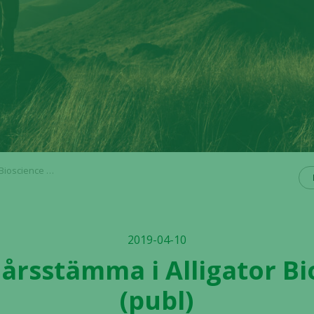
ience AB (publ)
2019-04-10
ll årsstämma i Alligator B
(publ)