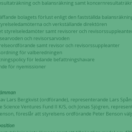
aträkning och balansräkning samt koncernresultaträkn
e bolagets förlust enligt den fastställda
balansräknin
seledamöterna och verkställande direktören
 styrelseledamöter samt revisorer och revisorssuppleante
searvoden och revisorsarvoden
elseordförande samt revisor och revisorssuppleanter
ordning för valberedningen
ingspolicy för ledande befattningshavare
e för nyemissioner
 stämman
av Lars Bergkvist (ordförande), representerande Lars Spånb
 Science Ventures Fund II K/S, och Jonas Sjögren, represe
enson, föreslår att styrelsens ordförande Peter Benson välj
position